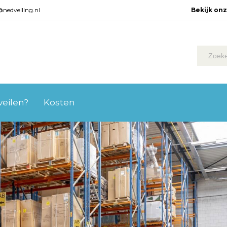
@nedveiling.nl
Bekijk on
 veilen?
Kosten