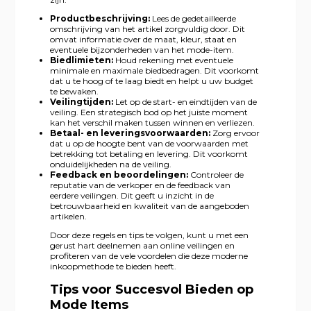
Productbeschrijving:
Lees de gedetailleerde
omschrijving van het artikel zorgvuldig door. Dit
omvat informatie over de maat, kleur, staat en
eventuele bijzonderheden van het mode-item.
Biedlimieten:
Houd rekening met eventuele
minimale en maximale biedbedragen. Dit voorkomt
dat u te hoog of te laag biedt en helpt u uw budget
te bewaken.
Veilingtijden:
Let op de start- en eindtijden van de
veiling. Een strategisch bod op het juiste moment
kan het verschil maken tussen winnen en verliezen.
Betaal- en leveringsvoorwaarden:
Zorg ervoor
dat u op de hoogte bent van de voorwaarden met
betrekking tot betaling en levering. Dit voorkomt
onduidelijkheden na de veiling.
Feedback en beoordelingen:
Controleer de
reputatie van de verkoper en de feedback van
eerdere veilingen. Dit geeft u inzicht in de
betrouwbaarheid en kwaliteit van de aangeboden
artikelen.
Door deze regels en tips te volgen, kunt u met een
gerust hart deelnemen aan online veilingen en
profiteren van de vele voordelen die deze moderne
inkoopmethode te bieden heeft.
Tips voor Succesvol Bieden op
Mode Items