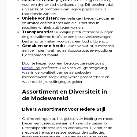
voor een dynamische prijsbepaling. Dit betekent dat
u vaak kunt profiteren van lagere prijzen dan in
traditionele winkels.
Unieke vondsten:
Veel veilingen bieden zeldzame
en limited edition items aan die u niet snel in
reguliere winkels zult tegenkomen.
Transparantie:
Duidelijke productomschrijvingen
en gedetailleerde foto's helpen u een weloverwogen
beslissing te maken voordat u een bod uitbrengt.
Gemak en snelheid:
U kunt vanuit huis meedoen
aan veilingen, wat het aankoopproces eenvoudig en
tijdbesparend maakt.
Door te kiezen voor een betrouwbare site zoals
NedVeiling
profiteert u van een veilige omgeving
waarin de kwaliteit van de aangeboden
modeartikelen zorgvuldig wordt gecontroleerd en
waar duidelijke veilingregels gelden.
Assortiment en Diversiteit in
de Modewereld
Divers Assortiment voor Iedere Stijl
Online veilingen op het gebied van kleding en mode
bieden een breed scala aan artikelen die passen bij
uiteenlopende smaken en voorkeuren. U vindt er de
nieuwste trends en seizoensgebonden collecties,
maar ook klassieke stukken die nooit uit de mode