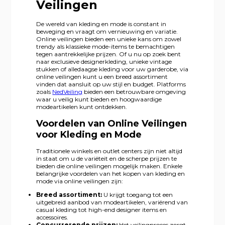
Veilingen
De wereld van kleding en mode is constant in
beweging en vraagt om vernieuwing en variatie.
Online veilingen bieden een unieke kans om zowel
trendy als klassieke mode-items te bemachtigen
tegen aantrekkelijke prijzen. Of u nu op zoek bent
naar exclusieve designerkleding, unieke vintage
stukken of alledaagse kleding voor uw garderobe, via
online veilingen kunt u een breed assortiment
vinden dat aansluit op uw stijl en budget. Platforms
zoals
NedVeiling
bieden een betrouwbare omgeving
waar u veilig kunt bieden en hoogwaardige
modeartikelen kunt ontdekken.
Voordelen van Online Veilingen
voor Kleding en Mode
Traditionele winkels en outlet centers zijn niet altijd
in staat om u de variëteit en de scherpe prijzen te
bieden die online veilingen mogelijk maken. Enkele
belangrijke voordelen van het kopen van kleding en
mode via online veilingen zijn:
Breed assortiment:
U krijgt toegang tot een
uitgebreid aanbod van modeartikelen, variërend van
casual kleding tot high-end designer items en
accessoires.
Concurrerende prijzen:
Het veilingproces zorgt