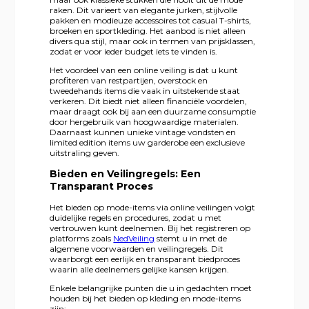
raken. Dit varieert van elegante jurken, stijlvolle
pakken en modieuze accessoires tot casual T-shirts,
broeken en sportkleding. Het aanbod is niet alleen
divers qua stijl, maar ook in termen van prijsklassen,
zodat er voor ieder budget iets te vinden is.
Het voordeel van een online veiling is dat u kunt
profiteren van restpartijen, overstock en
tweedehands items die vaak in uitstekende staat
verkeren. Dit biedt niet alleen financiële voordelen,
maar draagt ook bij aan een duurzame consumptie
door hergebruik van hoogwaardige materialen.
Daarnaast kunnen unieke vintage vondsten en
limited edition items uw garderobe een exclusieve
uitstraling geven.
Bieden en Veilingregels: Een
Transparant Proces
Het bieden op mode-items via online veilingen volgt
duidelijke regels en procedures, zodat u met
vertrouwen kunt deelnemen. Bij het registreren op
platforms zoals
NedVeiling
stemt u in met de
algemene voorwaarden en veilingregels. Dit
waarborgt een eerlijk en transparant biedproces
waarin alle deelnemers gelijke kansen krijgen.
Enkele belangrijke punten die u in gedachten moet
houden bij het bieden op kleding en mode-items
zijn: