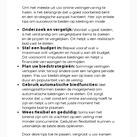
Om het meeste uit uw online veilingervaring te
halen, is het belangrijk dat u goed voorbereid bent
en een strategische aanpak hanteert. Hier zijn enkele
tips om succesvol te bieden op kleding en mode:
Onderzoek en vergelijk:
Voordat u gaat bieden,
is het verstandig om vergelijkbare items te zoeken
en de prijzen te vergelijken. Dit helpt u een realistisch
bod vast te stellen.
Stel een budget in:
Bepaal vooraf wat u
maximaal wilt uitgeven en houd u aan dit budget.
Dit voorkomt impulsieve biedingen en helpt u
financiële verrassingen te vermijden.
Plan uw biedstrategieën:
Sommige veilingen
verlopen snel, terwijl andere over een langere periode
lopen. Pas uw biedstrategie aan op basis van de
duur en populariteit van de veiling.
Gebruik automatische biedfuncties:
Veel
veilingplatformen bieden de mogelijkheid om
automatische biedingen in te stellen. Dit zorgt
ervoor dat u niet constant online aanwezig hoeft te
zijn en helpt u om op het juiste moment het
hoogste bod te plaatsen.
Wees flexibel en geduldig:
Soms kan het
lonend zijn om te wachten op een veiling met
minder concurrentie. Geduld en flexibiliteit kunnen u
uiteindelijk de beste deals opleveren.
Door deze tips toe te passen, vergroot u uw kansen