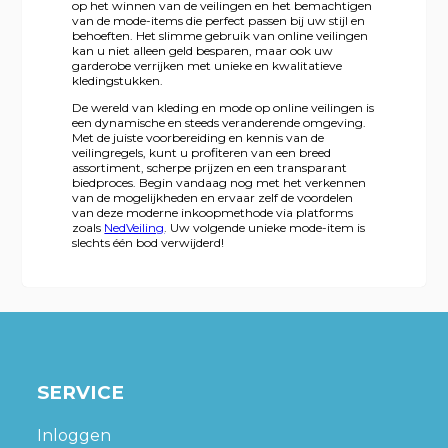
op het winnen van de veilingen en het bemachtigen
van de mode-items die perfect passen bij uw stijl en
behoeften. Het slimme gebruik van online veilingen
kan u niet alleen geld besparen, maar ook uw
garderobe verrijken met unieke en kwalitatieve
kledingstukken.
De wereld van kleding en mode op online veilingen is
een dynamische en steeds veranderende omgeving.
Met de juiste voorbereiding en kennis van de
veilingregels, kunt u profiteren van een breed
assortiment, scherpe prijzen en een transparant
biedproces. Begin vandaag nog met het verkennen
van de mogelijkheden en ervaar zelf de voordelen
van deze moderne inkoopmethode via platforms
zoals
NedVeiling
. Uw volgende unieke mode-item is
slechts één bod verwijderd!
SERVICE
Inloggen