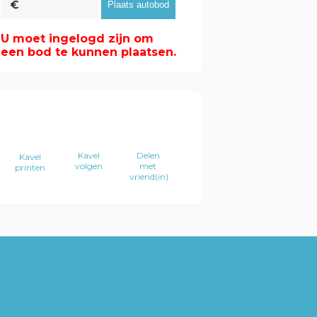
U moet ingelogd zijn om
een bod te kunnen plaatsen.
Kavel
Delen
Kavel
volgen
met
printen
vriend(in)