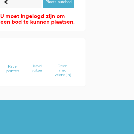
U moet ingelogd zijn om
een bod te kunnen plaatsen.
Kavel
Delen
Kavel
volgen
met
printen
vriend(in)