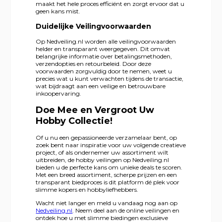
maakt het hele proces efficiënt en zorgt ervoor dat u
geen kans mist.
Duidelijke Veilingvoorwaarden
Op Nedveiling.nl worden alle veilingvoorwaarden
helder en transparant weergegeven. Dit omvat
belangrijke informatie over betalingsmethoden,
verzendopties en retourbeleid. Door deze
voorwaarden zorgvuldig door te nemen, weet u
precies wat u kunt verwachten tijdens de transactie,
wat bijdraagt aan een veilige en betrouwbare
inkoopervaring.
Doe Mee en Vergroot Uw
Hobby Collectie!
Of u nu een gepassioneerde verzamelaar bent, op
zoek bent naar inspiratie voor uw volgende creatieve
project, of als ondernemer uw assortiment wilt
uitbreiden, de hobby veilingen op Nedveiling.nl
bieden u de perfecte kans om unieke deals te scoren.
Met een breed assortiment, scherpe prijzen en een
transparant biedproces is dit platform dé plek voor
slimme kopers en hobbyliefhebbers.
Wacht niet langer en meld u vandaag nog aan op
Nedveiling.nl
. Neem deel aan de online veilingen en
ontdek hoe u met slimme biedingen exclusieve