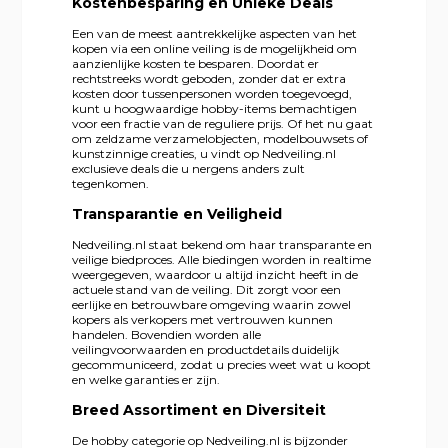
Kostenbesparing en Unieke Deals
Een van de meest aantrekkelijke aspecten van het
kopen via een online veiling is de mogelijkheid om
aanzienlijke kosten te besparen. Doordat er
rechtstreeks wordt geboden, zonder dat er extra
kosten door tussenpersonen worden toegevoegd,
kunt u hoogwaardige hobby-items bemachtigen
voor een fractie van de reguliere prijs. Of het nu gaat
om zeldzame verzamelobjecten, modelbouwsets of
kunstzinnige creaties, u vindt op Nedveiling.nl
exclusieve deals die u nergens anders zult
tegenkomen.
Transparantie en Veiligheid
Nedveiling.nl staat bekend om haar transparante en
veilige biedproces. Alle biedingen worden in realtime
weergegeven, waardoor u altijd inzicht heeft in de
actuele stand van de veiling. Dit zorgt voor een
eerlijke en betrouwbare omgeving waarin zowel
kopers als verkopers met vertrouwen kunnen
handelen. Bovendien worden alle
veilingvoorwaarden en productdetails duidelijk
gecommuniceerd, zodat u precies weet wat u koopt
en welke garanties er zijn.
Breed Assortiment en Diversiteit
De hobby categorie op Nedveiling.nl is bijzonder