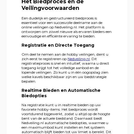
Het Biedproces en de
Veilingvoorwaarden
Een duidelijk en gestructureerd biedproces is
essentieel voor een succesvolle deelname aan de
online veilingen op Nedveiling.nl. Het platform is
ontworpen om zowel nieuwe als ervaren bieders een
eenvoudige en efficiënte ervaring te bieden.
Registratie en Directe Toegang
Om deel te nemen aan de hobby veilingen, dient u
zich eerst te registreren op
Nedveiling.nl
. Dit
registratieproces is snel en intuïtief, waarna u direct
toegang krijgt tot het volledige aanbod en de
lopende veilingen. Zo kunt u in één oogopslag zien
welke kavels beschikbaar zijn en uw biedstrategie
bepalen.
Realtime Bieden en Automatische
Biedopties
Na registratie kunt u in realtime bieden op uw
favoriete hobby-items. Het biedproces wordt
voortdurend bijgewerkt, zodat u altijd op de hoogte
bent van de actuele biedstand. Daarnaast biedt
Nedveiling.nl automatische biedopties, waarmee u
een maximumbod kunt instellen en het systeem
automatisch blijft bieden tot uw limiet is bereikt. Dit