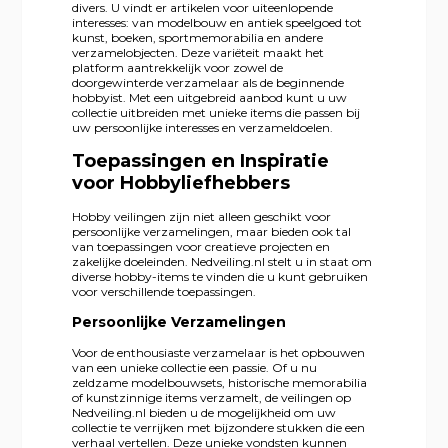
divers. U vindt er artikelen voor uiteenlopende
interesses: van modelbouw en antiek speelgoed tot
kunst, boeken, sportmemorabilia en andere
verzamelobjecten. Deze variëteit maakt het
platform aantrekkelijk voor zowel de
doorgewinterde verzamelaar als de beginnende
hobbyist. Met een uitgebreid aanbod kunt u uw
collectie uitbreiden met unieke items die passen bij
uw persoonlijke interesses en verzameldoelen.
Toepassingen en Inspiratie
voor Hobbyliefhebbers
Hobby veilingen zijn niet alleen geschikt voor
persoonlijke verzamelingen, maar bieden ook tal
van toepassingen voor creatieve projecten en
zakelijke doeleinden. Nedveiling.nl stelt u in staat om
diverse hobby-items te vinden die u kunt gebruiken
voor verschillende toepassingen.
Persoonlijke Verzamelingen
Voor de enthousiaste verzamelaar is het opbouwen
van een unieke collectie een passie. Of u nu
zeldzame modelbouwsets, historische memorabilia
of kunstzinnige items verzamelt, de veilingen op
Nedveiling.nl bieden u de mogelijkheid om uw
collectie te verrijken met bijzondere stukken die een
verhaal vertellen. Deze unieke vondsten kunnen