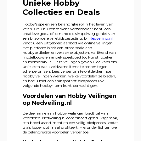
Unieke Hobby
Collecties en Deals
Hobby's spelen een belangrijke rol in het leven van
velen. Of u nu een fervent verzamelaar bent, een
creatieve geest of iemand die simpelweg geniet van
een bijzondere vrijetijdsbesteding, bij
Nedveiling.nl
vindt u een uitgebreid aanbod via online veilingen.
Het platform biedt een breed scala aan
hobbyartikelen en verzamelobjecten, variërend van
modelbouw en antiek speelgoed tot kunst, boeken
en memorabilia. Deze veilingen geven u de kans om
unieke en vaak zeldzame items te scoren tegen
scherpe prijzen. Lees verder om te ontdekken hoe
hobby veilingen werken, welke voordelen ze bieden,
en hoe u met een transparant biedproces uw
volgende hobby-item kunt bemachtigen.
Voordelen van Hobby Veilingen
op Nedveiling.nl
De deelname aan hobby veilingen biedt tal van
voordelen. Nedveiling.nl combineert gebruiksgemak,
een breed assortiment en een veilig biedproces, zodat
u als koper optimaal profiteert. Hieronder lichten we
de belangrijkste voordelen verder toe.