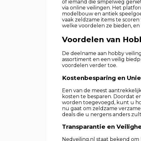
of iemand die simpelweg geniet 
via online veilingen. Het plat
modelbouw en antiek speelgoed
vaak zeldzame items te scoren
welke voordelen ze bieden, e
Voordelen van Hobb
De deelname aan hobby veiling
assortiment en een veilig biedp
voordelen verder toe.
Kostenbesparing en Unie
Een van de meest aantrekkelijk
kosten te besparen. Doordat e
worden toegevoegd, kunt u hoo
nu gaat om zeldzame verzamelob
deals die u nergens anders zu
Transparantie en Veiligh
Nedveiling.nl staat bekend om 