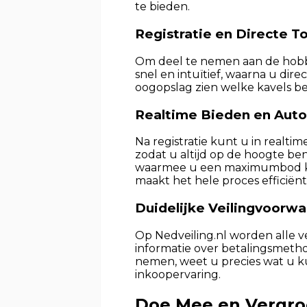
te bieden.
Registratie en Directe 
Om deel te nemen aan de hobby 
snel en intuïtief, waarna u dir
oogopslag zien welke kavels be
Realtime Bieden en Aut
Na registratie kunt u in realt
zodat u altijd op de hoogte be
waarmee u een maximumbod kunt 
maakt het hele proces efficiënt
Duidelijke Veilingvoorw
Op Nedveiling.nl worden alle 
informatie over betalingsmeth
nemen, weet u precies wat u ku
inkoopervaring.
Doe Mee en Vergroo