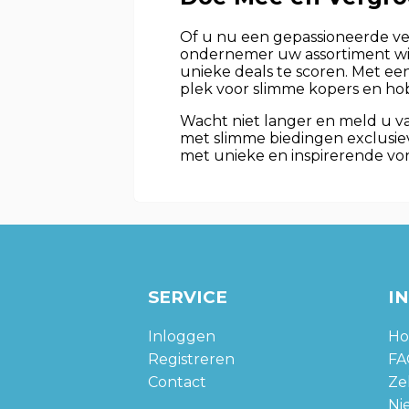
Of u nu een gepassioneerde ver
ondernemer uw assortiment wilt
unieke deals te scoren. Met een
plek voor slimme kopers en ho
Wacht niet langer en meld u 
met slimme biedingen exclusie
met unieke en inspirerende vo
SERVICE
I
Inloggen
Ho
Registreren
FA
Contact
Zel
Ni