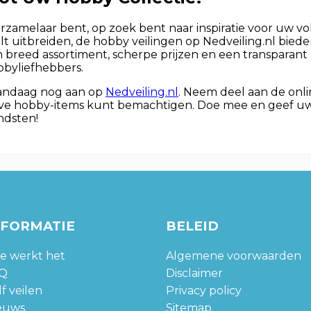
zamelaar bent, op zoek bent naar inspiratie voor uw vol
 uitbreiden, de hobby veilingen op Nedveiling.nl bied
 breed assortiment, scherpe prijzen en een transparant 
bbyliefhebbers.
vandaag nog aan op
Nedveiling.nl
. Neem deel aan de onl
ve hobby-items kunt bemachtigen. Doe mee en geef uw
ndsten!
NFORMATIE
BELEID
e werkt het
Algemene voorwaarden
Q
Disclaimer
f veilen
Privacy policy
euws
Sitemap