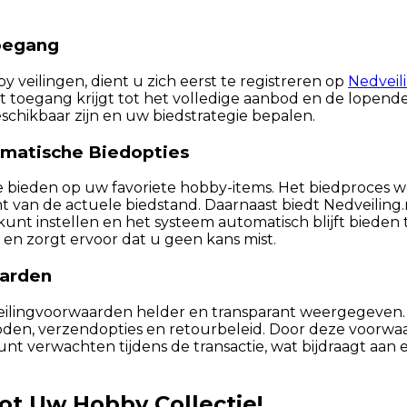
Toegang
veilingen, dient u zich eerst te registreren op
Nedveili
ect toegang krijgt tot het volledige aanbod en de lopende
schikbaar zijn en uw biedstrategie bepalen.
omatische Biedopties
ime bieden op uw favoriete hobby-items. Het biedproces 
nt van de actuele biedstand. Daarnaast biedt Nedveiling.
instellen en het systeem automatisch blijft bieden tot 
 en zorgt ervoor dat u geen kans mist.
aarden
veilingvoorwaarden helder en transparant weergegeven. 
oden, verzendopties en retourbeleid. Door deze voorwa
nt verwachten tijdens de transactie, wat bijdraagt aan
t Uw Hobby Collectie!