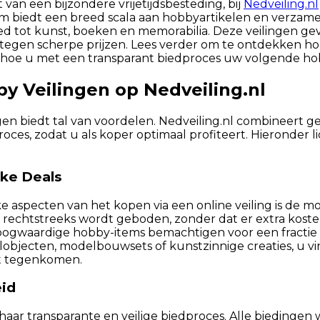
van een bijzondere vrijetijdsbesteding, bij
Nedveiling.nl
form biedt een breed scala aan hobbyartikelen en verzam
 tot kunst, boeken en memorabilia. Deze veilingen ge
 tegen scherpe prijzen. Lees verder om te ontdekken h
n hoe u met een transparant biedproces uw volgende h
y Veilingen op Nedveiling.nl
en biedt tal van voordelen. Nedveiling.nl combineert 
roces, zodat u als koper optimaal profiteert. Hieronder 
ke Deals
e aspecten van het kopen via een online veiling is de mo
r rechtstreeks wordt geboden, zonder dat er extra kos
gwaardige hobby-items bemachtigen voor een fractie va
jecten, modelbouwsets of kunstzinnige creaties, u vin
lt tegenkomen.
eid
haar transparante en veilige biedproces. Alle biedingen 