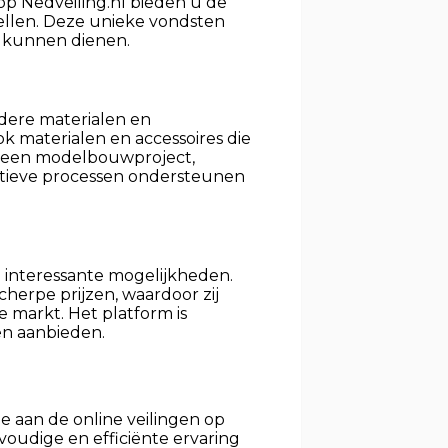
op Nedveiling.nl bieden u de
tellen. Deze unieke vondsten
g kunnen dienen.
ndere materialen en
ok materialen en accessoires die
an een modelbouwproject,
eatieve processen ondersteunen
l interessante mogelijkheden.
herpe prijzen, waardoor zij
 markt. Het platform is
en aanbieden.
e aan de online veilingen op
voudige en efficiënte ervaring