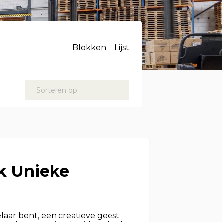
Blokken
Lijst
Sorteren op
ek Unieke
laar bent, een creatieve geest