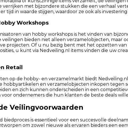
orabilia of kunstzinnige items verzamelt, de veilingen 
e verrijken met bijzondere stukken die een verhaal ver
r tijd in waarde stijgen, waardoor ze ook als investerin
 Hobby Workshops
nisatoren van hobby workshops is het vinden van bijzo
e veilingen bieden niet alleen verzamelobjecten, maar o
tieve projecten. Of u nu bezig bent met het opzetten v
sities, u kunt via Nedveiling.nl items vinden die uw cr
n Retail
chten op de hobby- en verzamelmarkt biedt Nedveiling.n
e hobbyartikelen en verzamelobjecten inkopen tegen sc
iden en zich kunnen onderscheiden in een competitieve
voor ondernemers die hun klanten de beste deals will
de Veilingvoorwaarden
d biedproces is essentieel voor een succesvolle deelnam
 ontworpen om zowel nieuwe als ervaren bieders een een