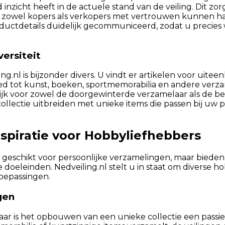
inzicht heeft in de actuele stand van de veiling. Dit zor
zowel kopers als verkopers met vertrouwen kunnen h
oductdetails duidelijk gecommuniceerd, zodat u precies
ersiteit
g.nl is bijzonder divers. U vindt er artikelen voor uitee
 tot kunst, boeken, sportmemorabilia en andere verzam
ijk voor zowel de doorgewinterde verzamelaar als de b
llectie uitbreiden met unieke items die passen bij uw pe
spiratie voor Hobbyliefhebbers
en geschikt voor persoonlijke verzamelingen, maar bieden
e doeleinden. Nedveiling.nl stelt u in staat om diverse h
oepassingen.
gen
ar is het opbouwen van een unieke collectie een passi