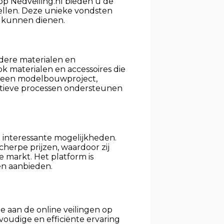
op Nedveiling.nl bieden u de
tellen. Deze unieke vondsten
g kunnen dienen.
ndere materialen en
ok materialen en accessoires die
an een modelbouwproject,
eatieve processen ondersteunen
l interessante mogelijkheden.
herpe prijzen, waardoor zij
 markt. Het platform is
en aanbieden.
e aan de online veilingen op
voudige en efficiënte ervaring