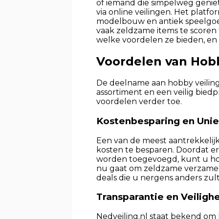
of iemand die simpelweg geniet 
via online veilingen. Het plat
modelbouw en antiek speelgoed
vaak zeldzame items te scoren
welke voordelen ze bieden, e
Voordelen van Hobb
De deelname aan hobby veiling
assortiment en een veilig biedp
voordelen verder toe.
Kostenbesparing en Unie
Een van de meest aantrekkelijk
kosten te besparen. Doordat e
worden toegevoegd, kunt u hoo
nu gaat om zeldzame verzamelob
deals die u nergens anders zu
Transparantie en Veiligh
Nedveiling.nl staat bekend om 