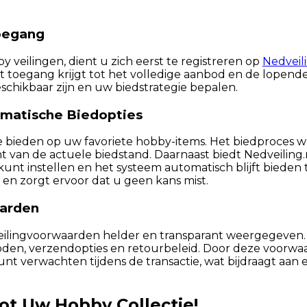
Toegang
veilingen, dient u zich eerst te registreren op
Nedveili
ect toegang krijgt tot het volledige aanbod en de lopende
schikbaar zijn en uw biedstrategie bepalen.
omatische Biedopties
ime bieden op uw favoriete hobby-items. Het biedproces 
nt van de actuele biedstand. Daarnaast biedt Nedveiling.
instellen en het systeem automatisch blijft bieden tot 
 en zorgt ervoor dat u geen kans mist.
aarden
veilingvoorwaarden helder en transparant weergegeven. 
oden, verzendopties en retourbeleid. Door deze voorwa
nt verwachten tijdens de transactie, wat bijdraagt aan
t Uw Hobby Collectie!