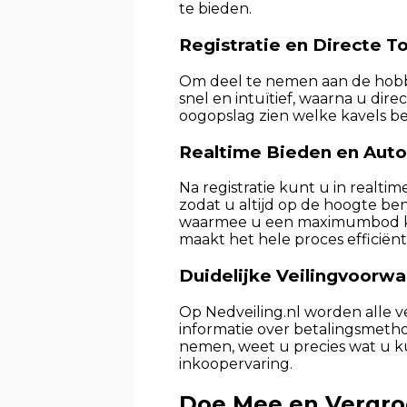
te bieden.
Registratie en Directe 
Om deel te nemen aan de hobby 
snel en intuïtief, waarna u dir
oogopslag zien welke kavels be
Realtime Bieden en Aut
Na registratie kunt u in realt
zodat u altijd op de hoogte be
waarmee u een maximumbod kunt 
maakt het hele proces efficiënt
Duidelijke Veilingvoorw
Op Nedveiling.nl worden alle 
informatie over betalingsmeth
nemen, weet u precies wat u ku
inkoopervaring.
Doe Mee en Vergroo