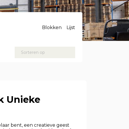
Blokken
Lijst
Sorteren op
ek Unieke
laar bent, een creatieve geest