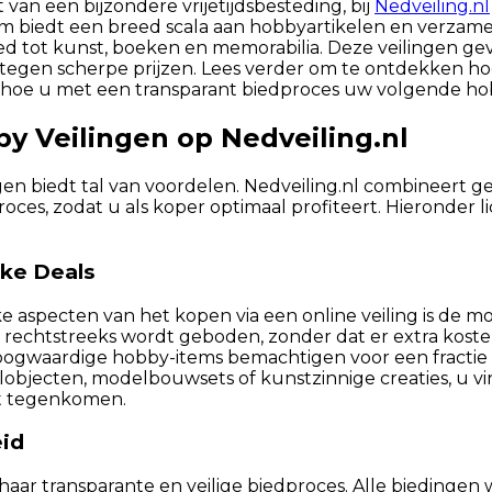
van een bijzondere vrijetijdsbesteding, bij
Nedveiling.nl
form biedt een breed scala aan hobbyartikelen en verzam
 tot kunst, boeken en memorabilia. Deze veilingen ge
 tegen scherpe prijzen. Lees verder om te ontdekken h
n hoe u met een transparant biedproces uw volgende h
y Veilingen op Nedveiling.nl
en biedt tal van voordelen. Nedveiling.nl combineert 
roces, zodat u als koper optimaal profiteert. Hieronder 
ke Deals
e aspecten van het kopen via een online veiling is de mo
r rechtstreeks wordt geboden, zonder dat er extra kos
gwaardige hobby-items bemachtigen voor een fractie va
jecten, modelbouwsets of kunstzinnige creaties, u vin
lt tegenkomen.
eid
haar transparante en veilige biedproces. Alle biedingen 