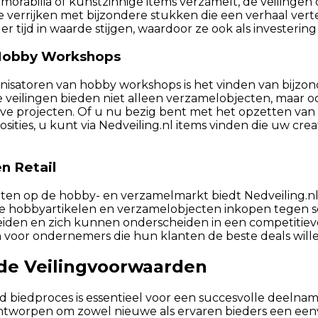
orabilia of kunstzinnige items verzamelt, de veilingen 
e verrijken met bijzondere stukken die een verhaal ver
r tijd in waarde stijgen, waardoor ze ook als investerin
 Hobby Workshops
nisatoren van hobby workshops is het vinden van bijzo
e veilingen bieden niet alleen verzamelobjecten, maar o
tieve projecten. Of u nu bezig bent met het opzetten v
sities, u kunt via Nedveiling.nl items vinden die uw cr
n Retail
chten op de hobby- en verzamelmarkt biedt Nedveiling.n
e hobbyartikelen en verzamelobjecten inkopen tegen sc
iden en zich kunnen onderscheiden in een competitieve
voor ondernemers die hun klanten de beste deals will
de Veilingvoorwaarden
d biedproces is essentieel voor een succesvolle deelnam
 ontworpen om zowel nieuwe als ervaren bieders een een