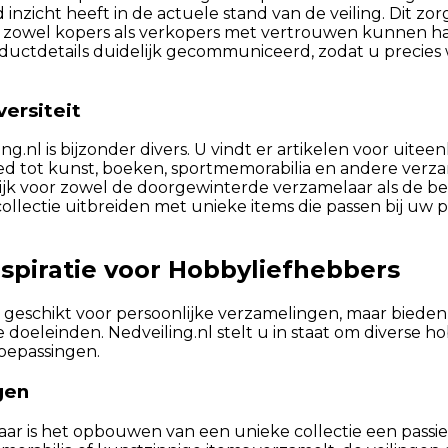
inzicht heeft in de actuele stand van de veiling. Dit zor
zowel kopers als verkopers met vertrouwen kunnen h
oductdetails duidelijk gecommuniceerd, zodat u precies
ersiteit
g.nl is bijzonder divers. U vindt er artikelen voor uitee
 tot kunst, boeken, sportmemorabilia en andere verzam
ijk voor zowel de doorgewinterde verzamelaar als de b
llectie uitbreiden met unieke items die passen bij uw pe
spiratie voor Hobbyliefhebbers
en geschikt voor persoonlijke verzamelingen, maar bieden
e doeleinden. Nedveiling.nl stelt u in staat om diverse h
oepassingen.
gen
ar is het opbouwen van een unieke collectie een passi