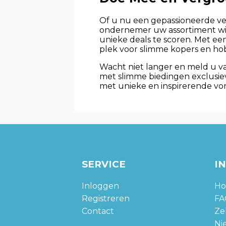
Of u nu een gepassioneerde ver
ondernemer uw assortiment wilt
unieke deals te scoren. Met een
plek voor slimme kopers en ho
Wacht niet langer en meld u 
met slimme biedingen exclusie
met unieke en inspirerende vo
SERVICE
I
Inloggen
Ho
Registreren
FA
Contact
Zel
Ni