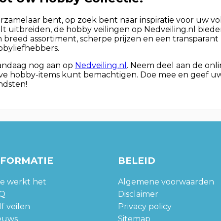
zamelaar bent, op zoek bent naar inspiratie voor uw vol
 uitbreiden, de hobby veilingen op Nedveiling.nl bied
 breed assortiment, scherpe prijzen en een transparant 
bbyliefhebbers.
vandaag nog aan op
Nedveiling.nl
. Neem deel aan de onl
ve hobby-items kunt bemachtigen. Doe mee en geef uw
ndsten!
NFORMATIE
BELEID
e werkt het
Algemene voorwaarden
Q
Disclaimer
f veilen
Privacy policy
euws
Sitemap