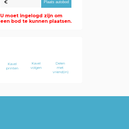
U moet ingelogd zijn om
een bod te kunnen plaatsen.
Kavel
Delen
Kavel
volgen
met
printen
vriend(in)