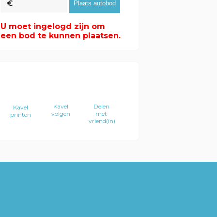
U moet ingelogd zijn om
een bod te kunnen plaatsen.
Kavel
Delen
Kavel
volgen
met
printen
vriend(in)