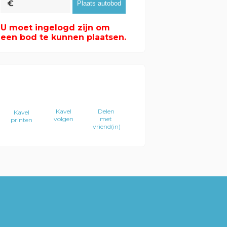
U moet ingelogd zijn om
een bod te kunnen plaatsen.
Kavel
Delen
Kavel
volgen
met
printen
vriend(in)