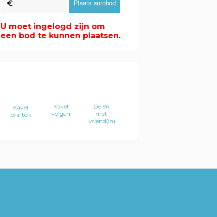
U moet ingelogd zijn om
een bod te kunnen plaatsen.
Kavel
Delen
Kavel
volgen
met
printen
vriend(in)