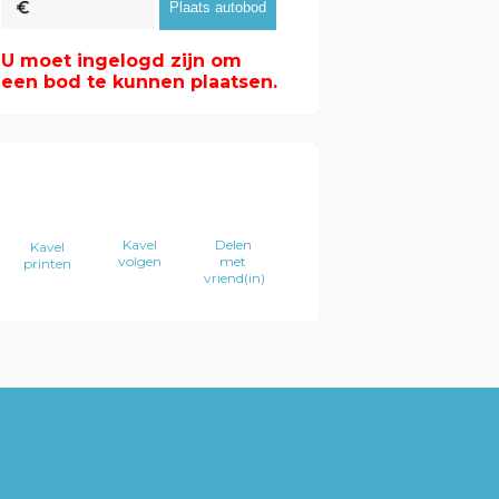
U moet ingelogd zijn om
een bod te kunnen plaatsen.
Kavel
Delen
Kavel
volgen
met
printen
vriend(in)