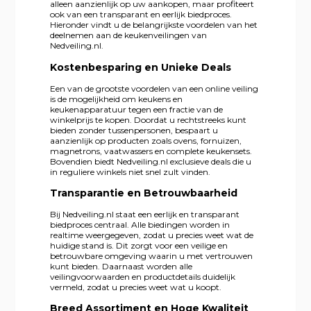
alleen aanzienlijk op uw aankopen, maar profiteert
ook van een transparant en eerlijk biedproces.
Hieronder vindt u de belangrijkste voordelen van het
deelnemen aan de keukenveilingen van
Nedveiling.nl.
Kostenbesparing en Unieke Deals
Een van de grootste voordelen van een online veiling
is de mogelijkheid om keukens en
keukenapparatuur tegen een fractie van de
winkelprijs te kopen. Doordat u rechtstreeks kunt
bieden zonder tussenpersonen, bespaart u
aanzienlijk op producten zoals ovens, fornuizen,
magnetrons, vaatwassers en complete keukensets.
Bovendien biedt Nedveiling.nl exclusieve deals die u
in reguliere winkels niet snel zult vinden.
Transparantie en Betrouwbaarheid
Bij Nedveiling.nl staat een eerlijk en transparant
biedproces centraal. Alle biedingen worden in
realtime weergegeven, zodat u precies weet wat de
huidige stand is. Dit zorgt voor een veilige en
betrouwbare omgeving waarin u met vertrouwen
kunt bieden. Daarnaast worden alle
veilingvoorwaarden en productdetails duidelijk
vermeld, zodat u precies weet wat u koopt.
Breed Assortiment en Hoge Kwaliteit