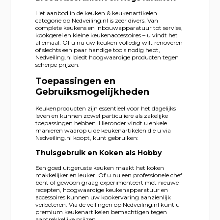
Het aanbod in de keuken & keukenartikelen
categorie op Nedveiling.nl is zeer divers. Van
complete keukens en inbouwapparatuur tot servies,
kookgerei en kleine keukenaccessoires – u vindt het
allemaal. Of u nu uw keuken volledig wilt renoveren
of slechts een paar handige tools nodig hebt,
Nedveiling.nl biedt hoogwaardige producten tegen
scherpe prijzen.
Toepassingen en
Gebruiksmogelijkheden
Keukenproducten zijn essentieel voor het dagelijks
leven en kunnen zowel particuliere als zakelijke
toepassingen hebben. Hieronder vindt u enkele
manieren waarop u de keukenartikelen die u via
Nedveiling.nl koopt, kunt gebruiken:
Thuisgebruik en Koken als Hobby
Een goed uitgeruste keuken maakt het koken
makkelijker en leuker. Of u nu een professionele chef
bent of gewoon graag experimenteert met nieuwe
recepten, hoogwaardige keukenapparatuur en
accessoires kunnen uw kookervaring aanzienlijk
verbeteren. Via de veilingen op Nedveiling.nl kunt u
premium keukenartikelen bemachtigen tegen
aantrekkelijke prijzen.