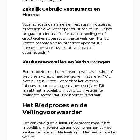
Zakelijk Gebruik: Restaurants en
Horeca
Voor horecaondernemers en restauranthouders is
professionele keukenapparatuur een must. Of het
nu gaat om industriële fornuizen, koelingen of
grootkeukenapparatuur, via de veilingen kunt u
kosten besparen en kwalitatieve apparatuur
aanschaffen voor uw restaurant, café of
cateringbedrijf.
Keukenrenovaties en Verbouwingen
Bent u bezig met het renoveren van uw keuken of
wilt u een volledig nieuwe keuken installeren? Op
Nedveiling.nl vindt u complete keukens en
inbouwapparatuur tegen scherpe prijzen. Dit
maakt het mogelijk om uw droomkeuken te
realiseren zonder dat u de hoofdprijs betaalt.
Het Biedproces en de
Veilingvoorwaarden
Een eenvoudig en duidelijk biedproces maakt het
mogelijk om zonder zorgen deel te nemen aan de
keukenveilingen bij Nedveiling.nl. Hier leest u hoe het
werkt: