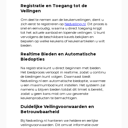
Registratie en Toegang tot de
Veilingen
Om deel te nemen aan de keukenveilingen, dient u
zich eerst te registreren op
Nedveiling.nl
. Dit proces is
snel en eenvoudig, waarna u direct toegang krijgt
tot het actuele aanbod en lopende veilingen. U kunt
vervolgens de beschikbare kavels bekijken en
bepalen op welke keukens of keukenartikelen u wilt
bieden.
Realtime Bieden en Automatische
Biedopties
Na registratie kunt u direct beginnen met bieden.
Het biedproces verloopt in realtime, zodat u continu
de biedingen kunt volgen. Daarnaast biedt
Nedveiling.nl een automatische biedoptie, waarmee
u een maximumbod kunt instellen. Het systeem zal
namens u blijven bieden totdat dit limiet is bereikt,
zodat u geen kans mist om uw gewenste
keukenproducten te bemachtigen.
Duidelijke Veilingvoorwaarden en
Betrouwbaarheid
Bij Nedveiling.nl hanteren we heldere en eerlijke
veilingvoorwaarden. Dit omvat informatie over