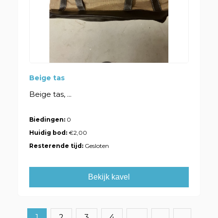
Beige tas
Beige tas, ...
Biedingen:
0
Huidig bod:
€2,00
Resterende tijd:
Gesloten
Bekijk kavel
1
2
3
4
...