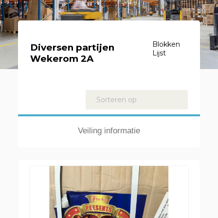
Blokken
Diversen partijen
Lijst
Wekerom 2A
Kavels
Sorteren op
Veiling informatie