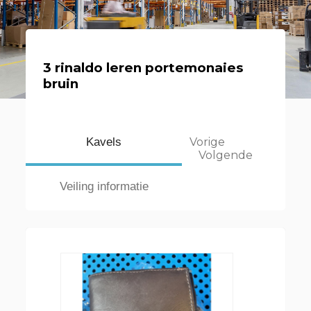
3 rinaldo leren portemonaies
bruin
Kavels
Vorige
Volgende
Veiling informatie