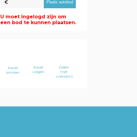
U moet ingelogd zijn om
een bod te kunnen plaatsen.
Kavel
Delen
Kavel
volgen
met
printen
vriend(in)