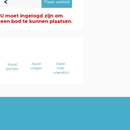
U moet ingelogd zijn om
een bod te kunnen plaatsen.
Kavel
Delen
Kavel
volgen
met
printen
vriend(in)