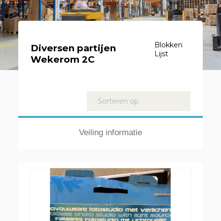
Blokken
Diversen partijen
Lijst
Wekerom 2C
Kavels
Sorteren op
Veiling informatie