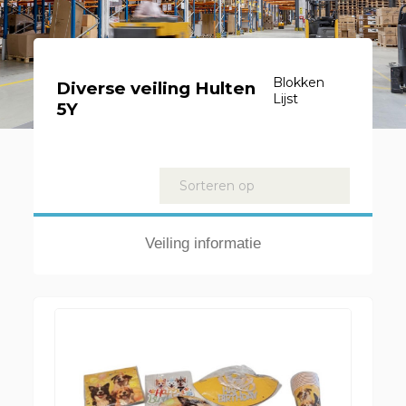
Blokken
Diverse veiling Hulten
Lijst
5Y
Kavels
Sorteren op
Veiling informatie