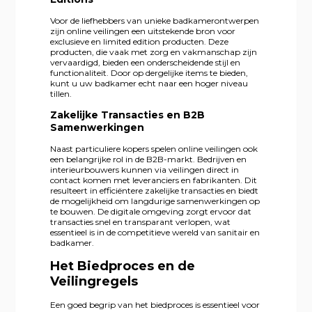
Voor de liefhebbers van unieke badkamerontwerpen
zijn online veilingen een uitstekende bron voor
exclusieve en limited edition producten. Deze
producten, die vaak met zorg en vakmanschap zijn
vervaardigd, bieden een onderscheidende stijl en
functionaliteit. Door op dergelijke items te bieden,
kunt u uw badkamer echt naar een hoger niveau
tillen.
Zakelijke Transacties en B2B
Samenwerkingen
Naast particuliere kopers spelen online veilingen ook
een belangrijke rol in de B2B-markt. Bedrijven en
interieurbouwers kunnen via veilingen direct in
contact komen met leveranciers en fabrikanten. Dit
resulteert in efficiëntere zakelijke transacties en biedt
de mogelijkheid om langdurige samenwerkingen op
te bouwen. De digitale omgeving zorgt ervoor dat
transacties snel en transparant verlopen, wat
essentieel is in de competitieve wereld van sanitair en
badkamer.
Het Biedproces en de
Veilingregels
Een goed begrip van het biedproces is essentieel voor