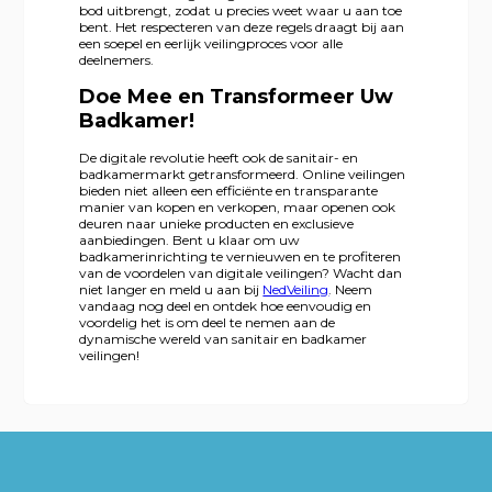
bod uitbrengt, zodat u precies weet waar u aan toe
bent. Het respecteren van deze regels draagt bij aan
een soepel en eerlijk veilingproces voor alle
deelnemers.
Doe Mee en Transformeer Uw
Badkamer!
De digitale revolutie heeft ook de sanitair- en
badkamermarkt getransformeerd. Online veilingen
bieden niet alleen een efficiënte en transparante
manier van kopen en verkopen, maar openen ook
deuren naar unieke producten en exclusieve
aanbiedingen. Bent u klaar om uw
badkamerinrichting te vernieuwen en te profiteren
van de voordelen van digitale veilingen? Wacht dan
niet langer en meld u aan bij
NedVeiling
. Neem
vandaag nog deel en ontdek hoe eenvoudig en
voordelig het is om deel te nemen aan de
dynamische wereld van sanitair en badkamer
veilingen!