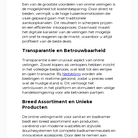
Een van de grootste voordelen van online veilingen is
de mogelijkheid tot kostenbesparing. Door direct te
bieden, vermijdt u de hoge tussenkomstkosten die
vaak gepaard gaan met traditionele
aankoopkanalen. Dit resulteert in scherpere prijzen
en een efficiënter inkoopproces. Daarnaast maakt
het digitale karakter van de veilingen het mogelijk
om snel te reageren op de markt, waardoor u altijd
profiteert van de beste deals.
Transparantie en Betrouwbaarheid
Transparantie is een cruciaal aspect van online
veilingen. Zowel kopers als verkopers hebben inzicht
in het volledige biedproces, wat leidt tot een eerlijke
en open transactie. Bij
NedVeiling
worden alle
biedingen in realtime getoond, zodat u precies weet
wat de huidige stand is. Dit verhoogt het
vertrouwen in het platform en stimuleert een veilige
handelsomgeving voor alle betrokken partijen.
Breed Assortiment en Unieke
Producten
De online veilingmarkt voor sanitair en badkamer
biedt een breed assortiment aan producten,
variërend van moderne wastafels en stijlvolle
douchesystemen tot complete badkamermeubels en
innovatieve accessoires. Door deel te nemen aan