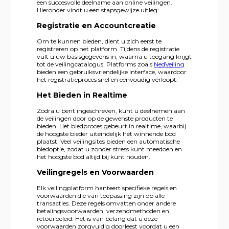
een succesvolle deelname aan online veilingen.
Hieronder vindt u een stapsgewijze uitleg:
Registratie en Accountcreatie
Om te kunnen bieden, dient u zich eerst te
registreren op het platform. Tijdens de registratie
vult u uw basisgegevens in, waarna u toegang krijgt
tot de veilingcatalogus. Platforms zoals
NedVeiling
bieden een gebruiksvriendelijke interface, waardoor
het registratieproces snel en eenvoudig verloopt.
Het Bieden in Realtime
Zodra u bent ingeschreven, kunt u deelnemen aan
de veilingen door op de gewenste producten te
bieden. Het biedproces gebeurt in realtime, waarbij
de hoogste bieder uiteindelijk het winnende bod
plaatst. Veel veilingsites bieden een automatische
biedoptie, zodat u zonder stress kunt meedoen en
het hoogste bod altijd bij kunt houden.
Veilingregels en Voorwaarden
Elk veilingplatform hanteert specifieke regels en
voorwaarden die van toepassing zijn op alle
transacties. Deze regels omvatten onder andere
betalingsvoorwaarden, verzendmethoden en
retourbeleid. Het is van belang dat u deze
voorwaarden zorgvuldig doorleest voordat u een