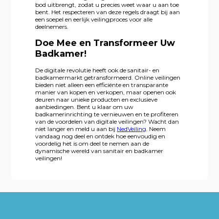
bod uitbrengt, zodat u precies weet waar u aan toe
bent. Het respecteren van deze regels draagt bij aan
een soepel en eerlijk veilingproces voor alle
deelnemers.
Doe Mee en Transformeer Uw
Badkamer!
De digitale revolutie heeft ook de sanitair- en
badkamermarkt getransformeerd. Online veilingen
bieden niet alleen een efficiënte en transparante
manier van kopen en verkopen, maar openen ook
deuren naar unieke producten en exclusieve
aanbiedingen. Bent u klaar om uw
badkamerinrichting te vernieuwen en te profiteren
van de voordelen van digitale veilingen? Wacht dan
niet langer en meld u aan bij
NedVeiling
. Neem
vandaag nog deel en ontdek hoe eenvoudig en
voordelig het is om deel te nemen aan de
dynamische wereld van sanitair en badkamer
veilingen!