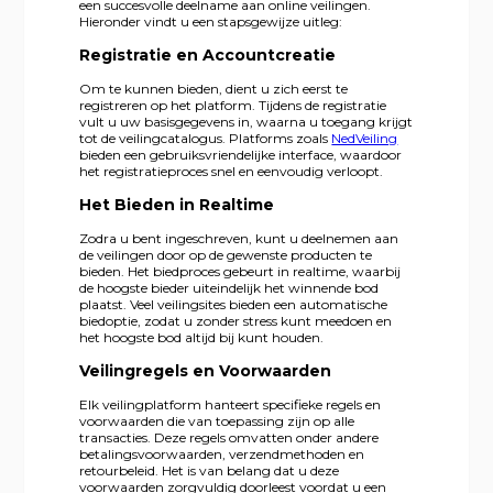
een succesvolle deelname aan online veilingen.
Hieronder vindt u een stapsgewijze uitleg:
Registratie en Accountcreatie
Om te kunnen bieden, dient u zich eerst te
registreren op het platform. Tijdens de registratie
vult u uw basisgegevens in, waarna u toegang krijgt
tot de veilingcatalogus. Platforms zoals
NedVeiling
bieden een gebruiksvriendelijke interface, waardoor
het registratieproces snel en eenvoudig verloopt.
Het Bieden in Realtime
Zodra u bent ingeschreven, kunt u deelnemen aan
de veilingen door op de gewenste producten te
bieden. Het biedproces gebeurt in realtime, waarbij
de hoogste bieder uiteindelijk het winnende bod
plaatst. Veel veilingsites bieden een automatische
biedoptie, zodat u zonder stress kunt meedoen en
het hoogste bod altijd bij kunt houden.
Veilingregels en Voorwaarden
Elk veilingplatform hanteert specifieke regels en
voorwaarden die van toepassing zijn op alle
transacties. Deze regels omvatten onder andere
betalingsvoorwaarden, verzendmethoden en
retourbeleid. Het is van belang dat u deze
voorwaarden zorgvuldig doorleest voordat u een