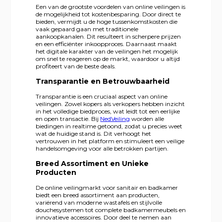
Een van de grootste voordelen van online veilingen is
de mogelijkheid tot kostenbesparing. Door direct te
bieden, vermijdt u de hoge tussenkomstkosten die
vaak gepaard gaan met traditionele
aankoopkanalen. Dit resulteert in scherpere prijzen
en een efficiënter inkoopproces. Daarnaast maakt
het digitale karakter van de veilingen het mogelijk
om snel te reageren op de markt, waardoor u altijd
profiteert van de beste deals.
Transparantie en Betrouwbaarheid
Transparantie is een cruciaal aspect van online
veilingen. Zowel kopers als verkopers hebben inzicht
in het volledige biedproces, wat leidt tot een eerlijke
en open transactie. Bij
NedVeiling
worden alle
biedingen in realtime getoond, zodat u precies weet
wat de huidige stand is. Dit verhoogt het
vertrouwen in het platform en stimuleert een veilige
handelsomgeving voor alle betrokken partijen.
Breed Assortiment en Unieke
Producten
De online veilingmarkt voor sanitair en badkamer
biedt een breed assortiment aan producten,
variërend van moderne wastafels en stijlvolle
douchesystemen tot complete badkamermeubels en
innovatieve accessoires. Door deel te nemen aan