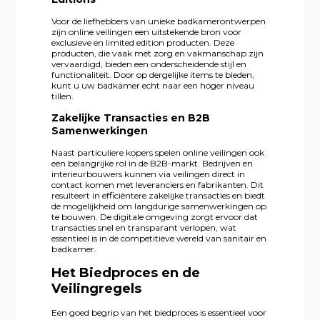
Voor de liefhebbers van unieke badkamerontwerpen
zijn online veilingen een uitstekende bron voor
exclusieve en limited edition producten. Deze
producten, die vaak met zorg en vakmanschap zijn
vervaardigd, bieden een onderscheidende stijl en
functionaliteit. Door op dergelijke items te bieden,
kunt u uw badkamer echt naar een hoger niveau
tillen.
Zakelijke Transacties en B2B
Samenwerkingen
Naast particuliere kopers spelen online veilingen ook
een belangrijke rol in de B2B-markt. Bedrijven en
interieurbouwers kunnen via veilingen direct in
contact komen met leveranciers en fabrikanten. Dit
resulteert in efficiëntere zakelijke transacties en biedt
de mogelijkheid om langdurige samenwerkingen op
te bouwen. De digitale omgeving zorgt ervoor dat
transacties snel en transparant verlopen, wat
essentieel is in de competitieve wereld van sanitair en
badkamer.
Het Biedproces en de
Veilingregels
Een goed begrip van het biedproces is essentieel voor