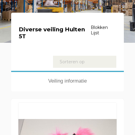
Blokken
Diverse veiling Hulten
Lijst
5T
Kavels
Sorteren op
Veiling informatie