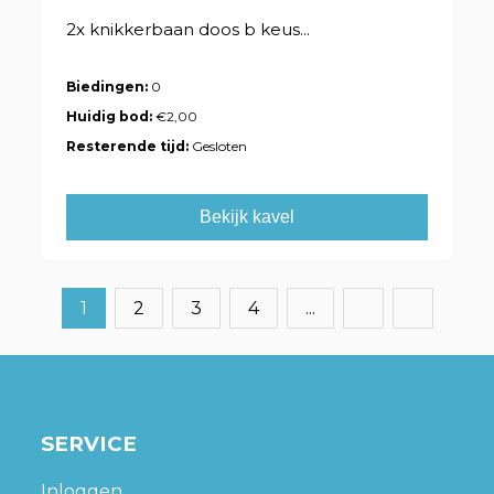
2x knikkerbaan doos b keus...
Biedingen:
0
Huidig bod:
€2,00
Resterende tijd:
Gesloten
Bekijk kavel
1
2
3
4
...
SERVICE
Inloggen