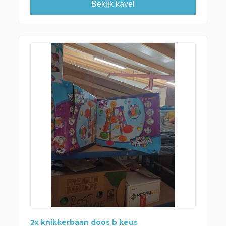
Bekijk kavel
2x knikkerbaan doos b keus