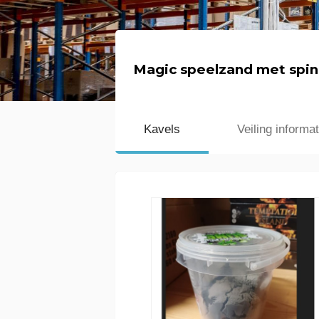
Magic speelzand met spinn
Kavels
Veiling informat