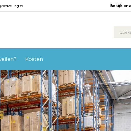
@nedveiling.nl
Bekijk on
 veilen?
Kosten