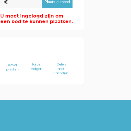
U moet ingelogd zijn om
een bod te kunnen plaatsen.
Kavel
Delen
Kavel
volgen
met
printen
vriend(in)