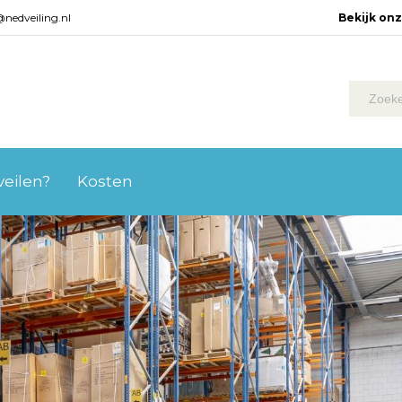
@nedveiling.nl
Bekijk on
 veilen?
Kosten