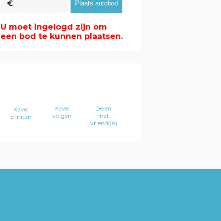
U moet ingelogd zijn om
een bod te kunnen plaatsen.
Kavel
Delen
Kavel
volgen
met
printen
vriend(in)