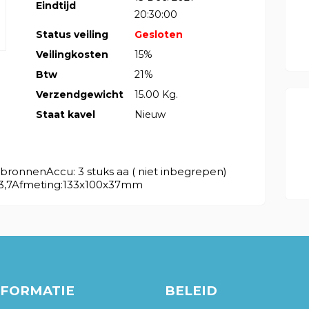
Eindtijd
20:30:00
Status veiling
Gesloten
Veilingkosten
15%
Btw
21%
Verzendgewicht
15.00 Kg.
Staat kavel
Nieuw
bronnenAccu: 3 stuks aa ( niet inbegrepen)
 3,7Afmeting:133x100x37mm
NFORMATIE
BELEID