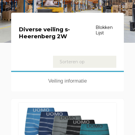
Blokken
Diverse veiling s-
Lijst
Heerenberg 2W
Kavels
Sorteren op
Veiling informatie