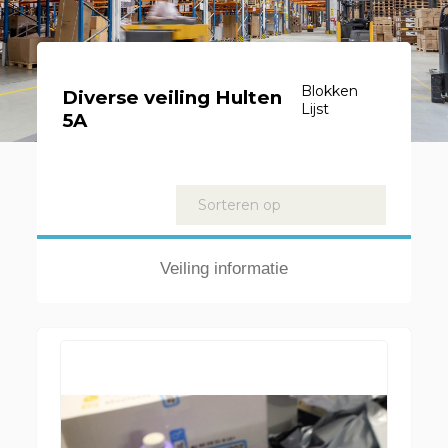
Blokken
Diverse veiling Hulten
Lijst
5A
Kavels
Sorteren op
Veiling informatie