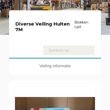
Blokken
Diverse Veiling Hulten
Lijst
7M
Kavels
Sorteren op
Veiling informatie