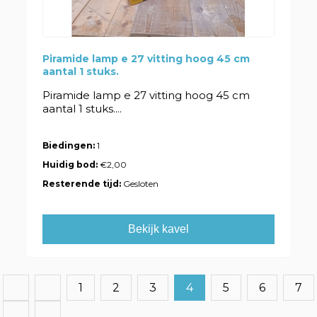
Piramide lamp e 27 vitting hoog 45 cm
aantal 1 stuks.
Piramide lamp e 27 vitting hoog 45 cm
aantal 1 stuks....
Biedingen:
1
Huidig bod:
€2,00
Resterende tijd:
Gesloten
Bekijk kavel
1
2
3
4
5
6
7