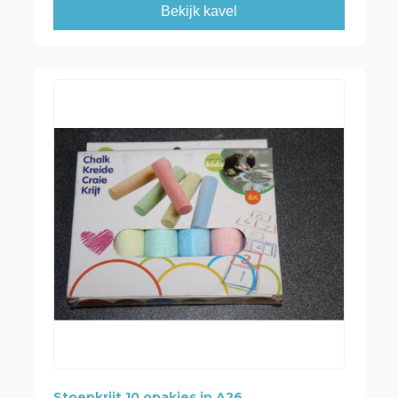
Bekijk kavel
Stoepkrijt 10 opakjes in A26