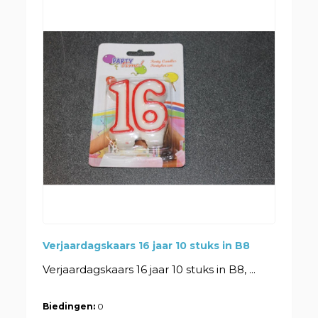
Verjaardagskaars 16 jaar 10 stuks in B8
Verjaardagskaars 16 jaar 10 stuks in B8, ...
Biedingen:
0