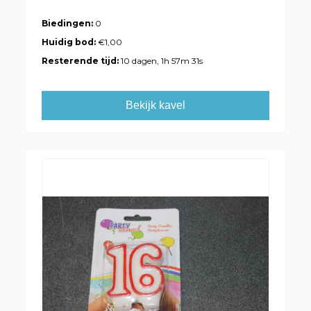
Biedingen:
0
Huidig bod:
€1,00
Resterende tijd:
10 dagen, 1h 57m 31s
Bekijk kavel