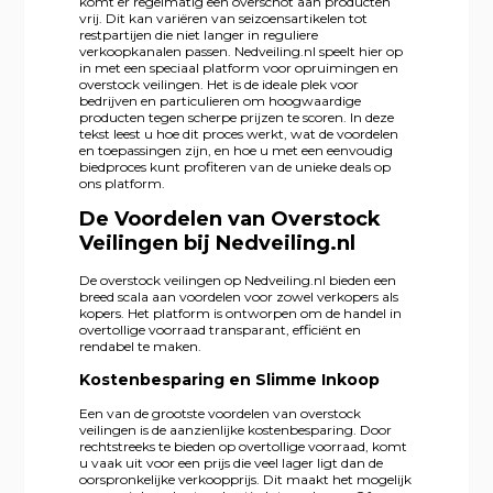
komt er regelmatig een overschot aan producten
vrij. Dit kan variëren van seizoensartikelen tot
restpartijen die niet langer in reguliere
verkoopkanalen passen. Nedveiling.nl speelt hier op
in met een speciaal platform voor opruimingen en
overstock veilingen. Het is de ideale plek voor
bedrijven en particulieren om hoogwaardige
producten tegen scherpe prijzen te scoren. In deze
tekst leest u hoe dit proces werkt, wat de voordelen
en toepassingen zijn, en hoe u met een eenvoudig
biedproces kunt profiteren van de unieke deals op
ons platform.
De Voordelen van Overstock
Veilingen bij Nedveiling.nl
De overstock veilingen op Nedveiling.nl bieden een
breed scala aan voordelen voor zowel verkopers als
kopers. Het platform is ontworpen om de handel in
overtollige voorraad transparant, efficiënt en
rendabel te maken.
Kostenbesparing en Slimme Inkoop
Een van de grootste voordelen van overstock
veilingen is de aanzienlijke kostenbesparing. Door
rechtstreeks te bieden op overtollige voorraad, komt
u vaak uit voor een prijs die veel lager ligt dan de
oorspronkelijke verkoopprijs. Dit maakt het mogelijk