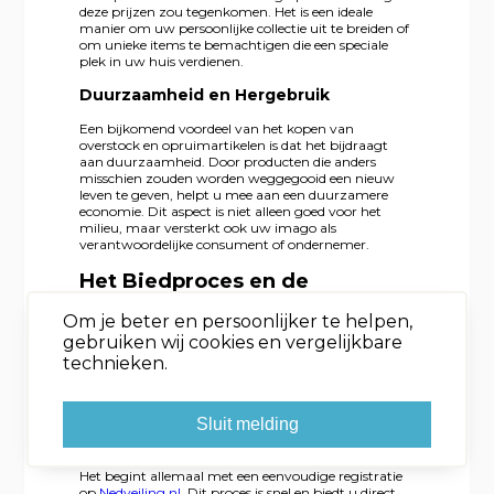
deze prijzen zou tegenkomen. Het is een ideale
manier om uw persoonlijke collectie uit te breiden of
om unieke items te bemachtigen die een speciale
plek in uw huis verdienen.
Duurzaamheid en Hergebruik
Een bijkomend voordeel van het kopen van
overstock en opruimartikelen is dat het bijdraagt
aan duurzaamheid. Door producten die anders
misschien zouden worden weggegooid een nieuw
leven te geven, helpt u mee aan een duurzamere
economie. Dit aspect is niet alleen goed voor het
milieu, maar versterkt ook uw imago als
verantwoordelijke consument of ondernemer.
Het Biedproces en de
Veilingvoorwaarden
Om je beter en persoonlijker te helpen,
gebruiken wij cookies en vergelijkbare
Een gestructureerd en helder biedproces is essentieel
voor een succesvolle deelname aan overstock
technieken.
veilingen. Nedveiling.nl heeft dit proces zo ingericht
dat het eenvoudig en intuïtief is, zodat zowel nieuwe
als ervaren bieders moeiteloos kunnen deelnemen.
Sluit melding
Registratie en Directe Toegang
Het begint allemaal met een eenvoudige registratie
op
Nedveiling.nl
. Dit proces is snel en biedt u direct