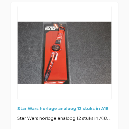
Star Wars horloge analoog 12 stuks in A18
Star Wars horloge analoog 12 stuks in A18, ...