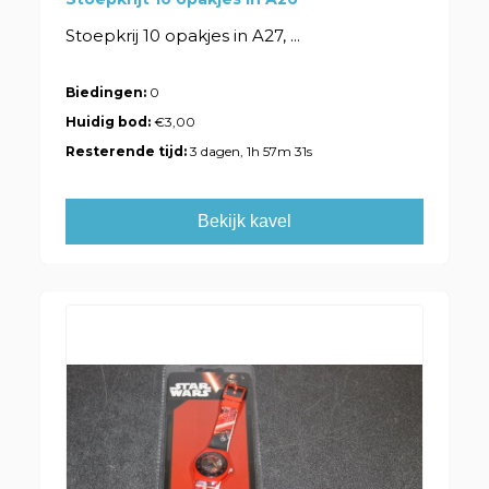
Stoepkrij 10 opakjes in A27, ...
Biedingen:
0
Huidig bod:
€3,00
Resterende tijd:
3 dagen, 1h 57m 31s
Bekijk kavel