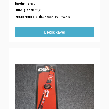
Biedingen:
0
Huidig bod:
€6,00
Resterende tijd:
3 dagen, 1h 57m 31s
Bekijk kavel