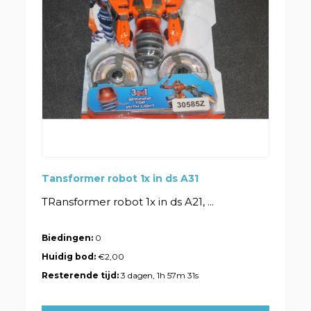
Tansformer robot 1x in ds A31
TRansformer robot 1x in ds A21, ...
Biedingen:
0
Huidig bod:
€2,00
Resterende tijd:
3 dagen, 1h 57m 31s