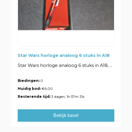
Star Wars horloge analoog 6 stuks in A18
Star Wars horloge analoog 6 stuks in A18, ...
Biedingen:
0
Huidig bod:
€6,00
Resterende tijd:
3 dagen, 1h 57m 31s
Bekijk kavel