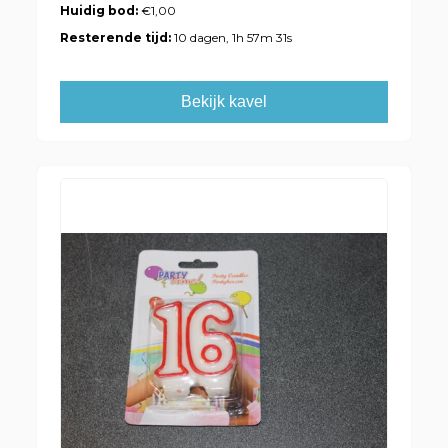
Huidig bod:
€1,00
Resterende tijd:
10 dagen, 1h 57m 31s
Bekijk kavel