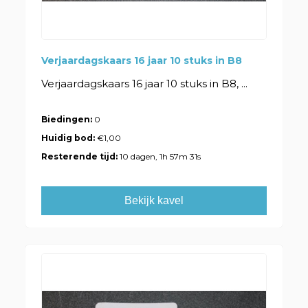
Verjaardagskaars 16 jaar 10 stuks in B8
Verjaardagskaars 16 jaar 10 stuks in B8, ...
Biedingen:
0
Huidig bod:
€1,00
Resterende tijd:
10 dagen, 1h 57m 31s
Bekijk kavel