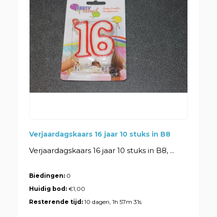
Verjaardagskaars 16 jaar 10 stuks in B8
Verjaardagskaars 16 jaar 10 stuks in B8, ...
Biedingen:
0
Huidig bod:
€1,00
Resterende tijd:
10 dagen, 1h 57m 31s