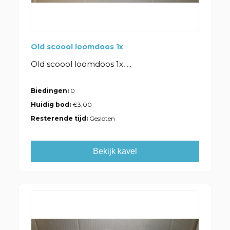
Old scoool loomdoos 1x
Old scoool loomdoos 1x, ...
Biedingen:
0
Huidig bod:
€3,00
Resterende tijd:
Gesloten
Bekijk kavel