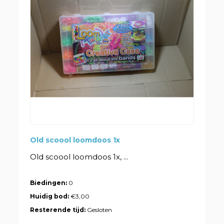
Old scoool loomdoos 1x
Old scoool loomdoos 1x, ...
Biedingen:
0
Huidig bod:
€3,00
Resterende tijd:
Gesloten