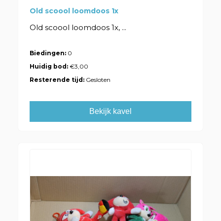
Old scoool loomdoos 1x
Old scoool loomdoos 1x, ...
Biedingen:
0
Huidig bod:
€3,00
Resterende tijd:
Gesloten
Bekijk kavel