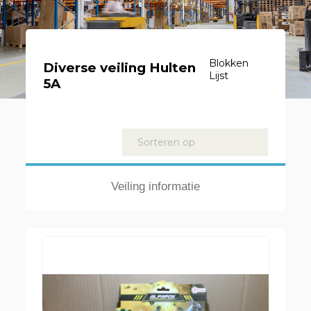
Blokken
Diverse veiling Hulten
Lijst
5A
Kavels
Sorteren op
Veiling informatie