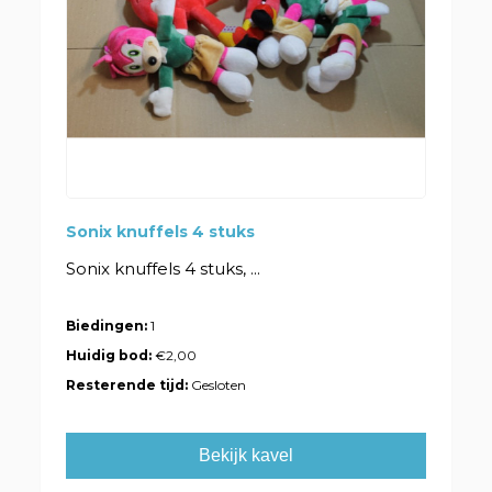
Sonix knuffels 4 stuks
Sonix knuffels 4 stuks, ...
Biedingen:
1
Huidig bod:
€2,00
Resterende tijd:
Gesloten
Bekijk kavel