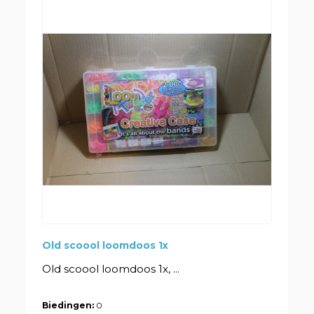
Old scoool loomdoos 1x
Old scoool loomdoos 1x, ...
Biedingen:
0