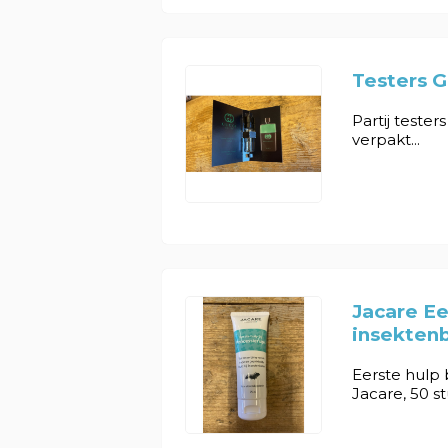
Testers G
Partij tester
verpakt...
Jacare Ee
insektenb
Eerste hulp 
Jacare, 50 stu