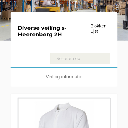
Blokken
Diverse veiling s-
Lijst
Heerenberg 2H
Kavels
Sorteren op
Veiling informatie