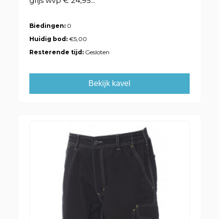
grijs wvp € 24,95...
Biedingen:
0
Huidig bod:
€5,00
Resterende tijd:
Gesloten
Bekijk kavel