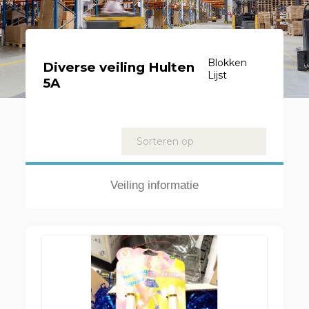
Blokken
Diverse veiling Hulten
Lijst
5A
Kavels
Sorteren op
Veiling informatie