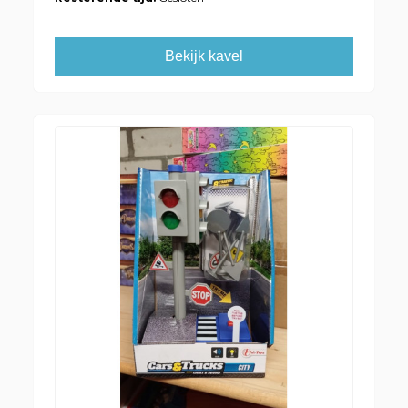
Bekijk kavel