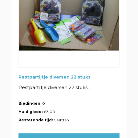
Restpartijtje diversen 22 stuks
Restpartijtje diversen 22 stuks, ...
Biedingen:
0
Huidig bod:
€3,00
Resterende tijd:
Gesloten