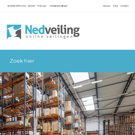
06 8390 6076 (Ma - Vrij 9.00 - 17.00 uur)
info@nedveiling.nl
Nieuws
FAQ
Contact