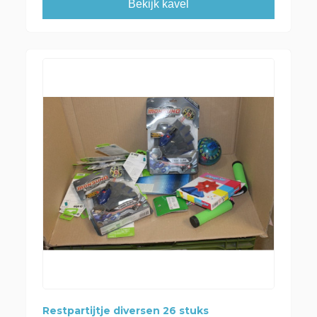
Bekijk kavel
Restpartijtje diversen 26 stuks