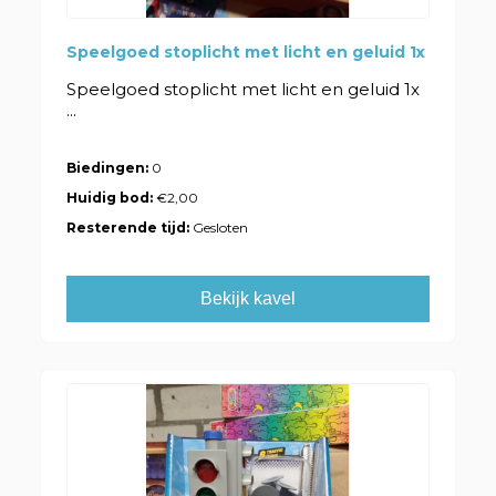
Speelgoed stoplicht met licht en geluid 1x
Speelgoed stoplicht met licht en geluid 1x
...
Biedingen:
0
Huidig bod:
€2,00
Resterende tijd:
Gesloten
Bekijk kavel