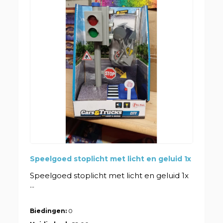
Speelgoed stoplicht met licht en geluid 1x
Speelgoed stoplicht met licht en geluid 1x
...
Biedingen:
0