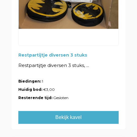
Restpartijtje diversen 3 stuks
Restpartijtje diversen 3 stuks, ...
Biedingen:
1
Huidig bod:
€3,00
Resterende tijd:
Gesloten
Bekijk kavel