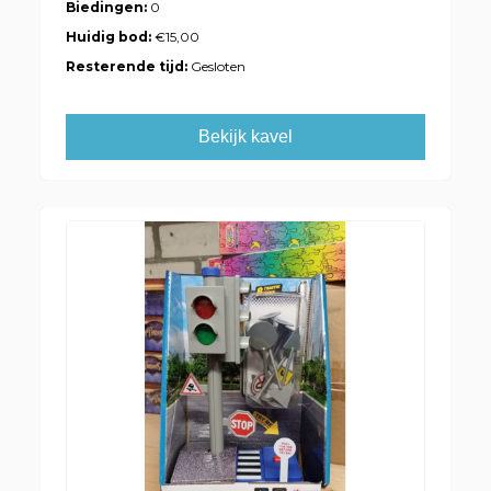
Biedingen:
0
Huidig bod:
€15,00
Resterende tijd:
Gesloten
Bekijk kavel