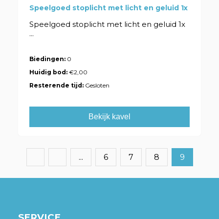
Speelgoed stoplicht met licht en geluid 1x
Speelgoed stoplicht met licht en geluid 1x
...
Biedingen:
0
Huidig bod:
€2,00
Resterende tijd:
Gesloten
Bekijk kavel
...
6
7
8
9
SERVICE