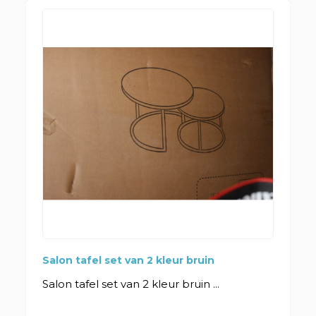
Salon tafel set van 2 kleur bruin
Salon tafel set van 2 kleur bruin ...