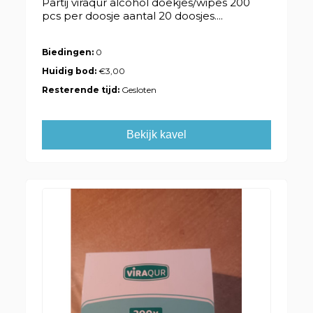
Partij viraqur alcohol doekjes/wipes 200
pcs per doosje aantal 20 doosjes....
Biedingen:
0
Huidig bod:
€3,00
Resterende tijd:
Gesloten
Bekijk kavel