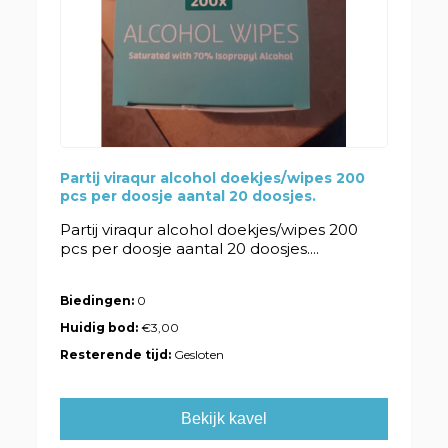
Partij viraqur alcohol doekjes/wipes 200
pcs per doosje aantal 20 doosjes.
Partij viraqur alcohol doekjes/wipes 200
pcs per doosje aantal 20 doosjes....
Biedingen:
0
Huidig bod:
€3,00
Resterende tijd:
Gesloten
Bekijk kavel