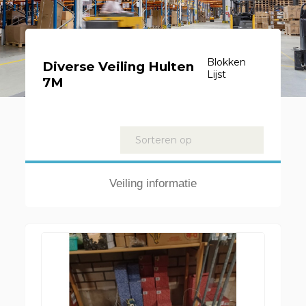
Blokken
Diverse Veiling Hulten
Lijst
7M
Kavels
Sorteren op
Veiling informatie