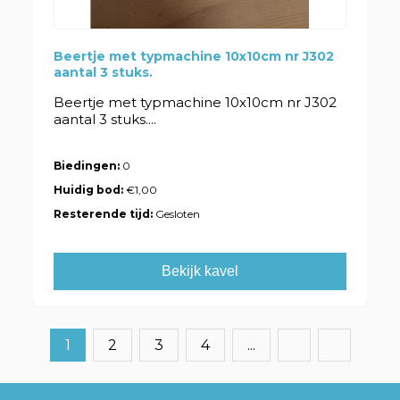
Beertje met typmachine 10x10cm nr J302
aantal 3 stuks.
Beertje met typmachine 10x10cm nr J302
aantal 3 stuks....
Biedingen:
0
Huidig bod:
€1,00
Resterende tijd:
Gesloten
Bekijk kavel
1
2
3
4
...