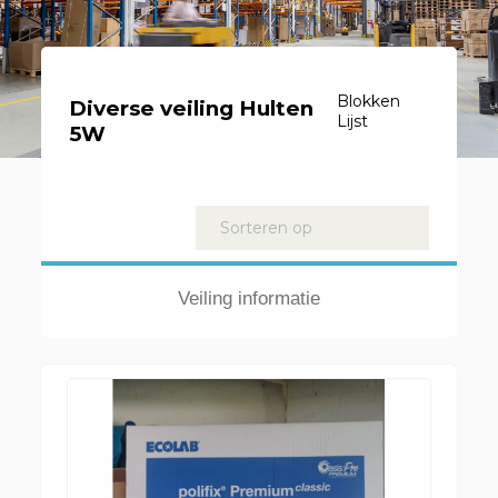
Blokken
Diverse veiling Hulten
Lijst
5W
Kavels
Sorteren op
Veiling informatie