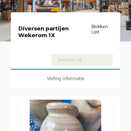
Blokken
Diversen partijen
Lijst
Wekerom 1X
Kavels
Sorteren op
Veiling informatie