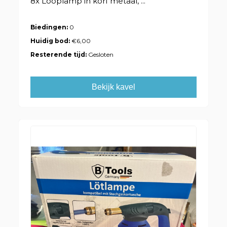
8x Looplamp in korf metaal, ...
Biedingen:
0
Huidig bod:
€6,00
Resterende tijd:
Gesloten
Bekijk kavel