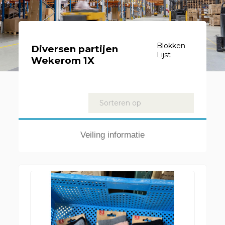
Blokken
Diversen partijen
Lijst
Wekerom 1X
Kavels
Sorteren op
Veiling informatie