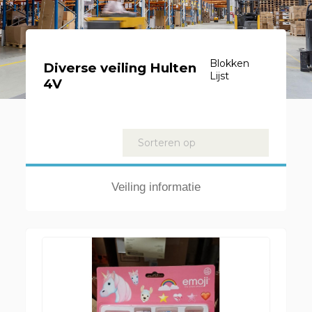
Blokken
Diverse veiling Hulten
Lijst
4V
Kavels
Sorteren op
Veiling informatie