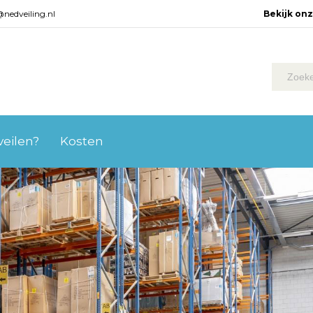
@nedveiling.nl
Bekijk on
 veilen?
Kosten