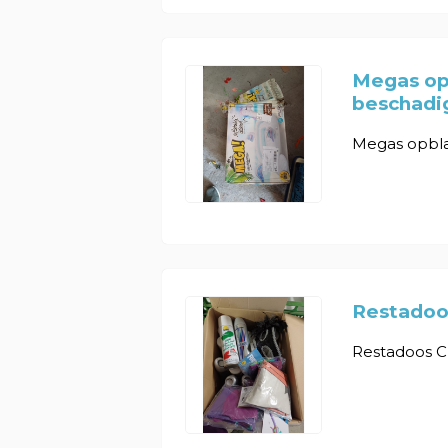
Megas op
beschadi
Megas opblaa
Restadoos
Restadoos C r