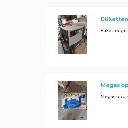
Etiketten
Etikettenprin
Megas op
Megas opbla