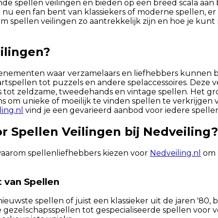
e spellen veilingen en bieden op een breed scala aan b
nu een fan bent van klassiekers of moderne spellen, er is 
spellen veilingen zo aantrekkelijk zijn en hoe je kun
ilingen?
 evenementen waar verzamelaars en liefhebbers kunnen b
artspellen tot puzzels en andere spelaccessoires. Deze 
ls tot zeldzame, tweedehands en vintage spellen. Het 
ans om unieke of moeilijk te vinden spellen te verkrijgen
ing.nl
vind je een gevarieerd aanbod voor iedere spelle
 Spellen Veilingen bij Nedveiling?
waarom spellenliefhebbers kiezen voor
Nedveiling.nl
om h
t van Spellen
euwste spellen of juist een klassieker uit de jaren '80, b
e gezelschapsspellen tot gespecialiseerde spellen voor 