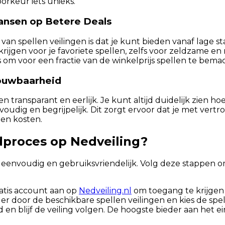
orkeur iets unieks.
Kansen op Betere Deals
an spellen veilingen is dat je kunt bieden vanaf lage sta
ijgen voor je favoriete spellen, zelfs voor zeldzame en
 om voor een fractie van de winkelprijs spellen te bema
rouwbaarheid
gen transparant en eerlijk. Je kunt altijd duidelijk zien h
voudig en begrijpelijk. Dit zorgt ervoor dat je met ve
gen kosten.
dproces op Nedveiling?
is eenvoudig en gebruiksvriendelijk. Volg deze stappen
tis account aan op
Nedveiling.nl
om toegang te krijgen 
er door de beschikbare spellen veilingen en kies de spell
d en blijf de veiling volgen. De hoogste bieder aan het e