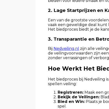
bieden voor iedere smaak en vo
2. Lage Startprijzen en 
Een van de grootste voordelen v
vaak een geweldige deal kunt kr
Het biedproces biedt je de kans
3. Transparantie en Bet
Bij
Nedveiling.nl
zijn alle veilin
de veilingvoorwaarden zijn een
zonder verrassingen of verbor
Hoe Werkt Het Bie
Het biedproces bij Nedveiling 
spellen veiling:
Registreren:
Maak een gra
Bekijk de Veilingen:
Blad
Bied en Win:
Plaats je bo
spel.