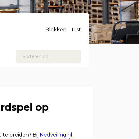
Blokken
Lijst
Sorteren op
ordspel op
t te breiden? Bij
Nedveiling.nl