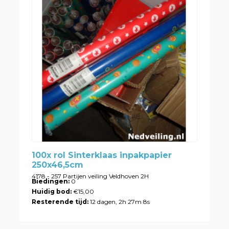
100x rol Sinterklaas inpakpapier
250x46,5cm
4178 - 257 Partijen veiling Veldhoven 2H
Biedingen:
0
Huidig bod:
€15,00
Resterende tijd:
12 dagen, 2h 27m 8s