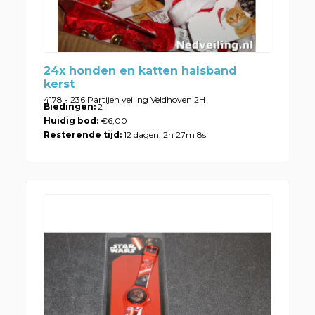
24x honden en katten halsband
kerst
4178 - 236 Partijen veiling Veldhoven 2H
Biedingen:
2
Huidig bod:
€6,00
Resterende tijd:
12 dagen, 2h 27m 8s