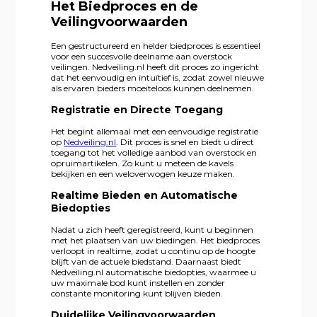
Het Biedproces en de
Veilingvoorwaarden
Een gestructureerd en helder biedproces is essentieel
voor een succesvolle deelname aan overstock
veilingen. Nedveiling.nl heeft dit proces zo ingericht
dat het eenvoudig en intuïtief is, zodat zowel nieuwe
als ervaren bieders moeiteloos kunnen deelnemen.
Registratie en Directe Toegang
Het begint allemaal met een eenvoudige registratie
op
Nedveiling.nl
. Dit proces is snel en biedt u direct
toegang tot het volledige aanbod van overstock en
opruimartikelen. Zo kunt u meteen de kavels
bekijken en een weloverwogen keuze maken.
Realtime Bieden en Automatische
Biedopties
Nadat u zich heeft geregistreerd, kunt u beginnen
met het plaatsen van uw biedingen. Het biedproces
verloopt in realtime, zodat u continu op de hoogte
blijft van de actuele biedstand. Daarnaast biedt
Nedveiling.nl automatische biedopties, waarmee u
uw maximale bod kunt instellen en zonder
constante monitoring kunt blijven bieden.
Duidelijke Veilingvoorwaarden