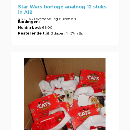
Star Wars horloge analoog 12 stuks
in A18
4172 - 43 Diverse Veiling Hulten 8B
Biedingen:
1
Huidig bod:
€6,00
Resterende tijd:
3 dagen, 1h 57m 8s