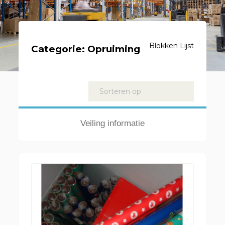
Blokken
Lijst
Categorie:
Opruiming
Kavels
Sorteren op
Veiling informatie