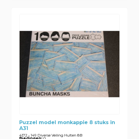
Puzzel model monkappie 8 stuks in
A31
4172 - 149 Diverse Veiling Hulten 8B
Biedingen:
0