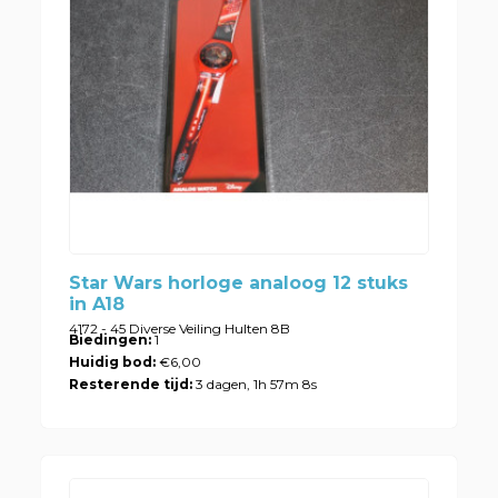
Star Wars horloge analoog 12 stuks
in A18
4172 - 45 Diverse Veiling Hulten 8B
Biedingen:
1
Huidig bod:
€6,00
Resterende tijd:
3 dagen, 1h 57m 8s