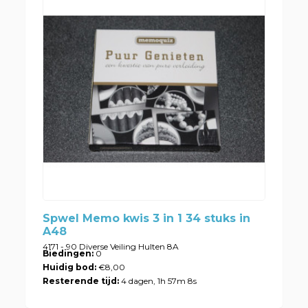
Spwel Memo kwis 3 in 1 34 stuks in
A48
4171 - 90 Diverse Veiling Hulten 8A
Biedingen:
0
Huidig bod:
€8,00
Resterende tijd:
4 dagen, 1h 57m 8s