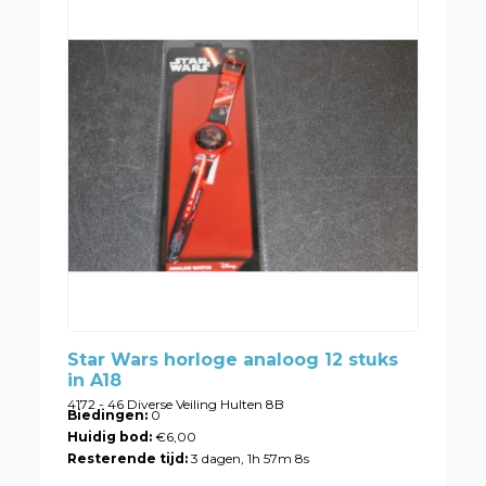
Star Wars horloge analoog 12 stuks
in A18
4172 - 46 Diverse Veiling Hulten 8B
Biedingen:
0
Huidig bod:
€6,00
Resterende tijd:
3 dagen, 1h 57m 8s