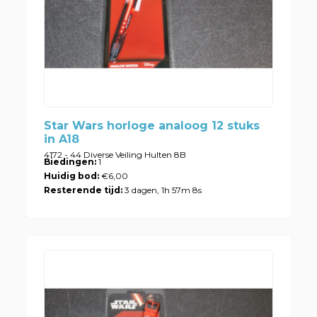
Star Wars horloge analoog 12 stuks
in A18
4172 - 44 Diverse Veiling Hulten 8B
Biedingen:
1
Huidig bod:
€6,00
Resterende tijd:
3 dagen, 1h 57m 8s