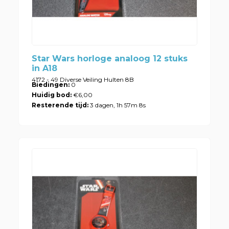
Star Wars horloge analoog 12 stuks
in A18
4172 - 49 Diverse Veiling Hulten 8B
Biedingen:
0
Huidig bod:
€6,00
Resterende tijd:
3 dagen, 1h 57m 8s