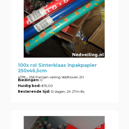
100x rol Sinterklaas inpakpapier
250x46,5cm
4178 - 256 Partijen veiling Veldhoven 2H
Biedingen:
0
Huidig bod:
€15,00
Resterende tijd:
12 dagen, 2h 27m 8s