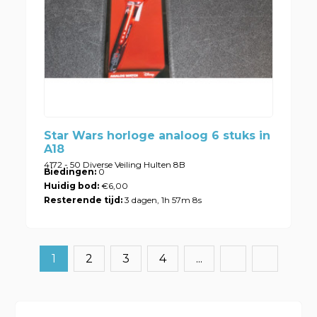
Star Wars horloge analoog 6 stuks in
A18
4172 - 50 Diverse Veiling Hulten 8B
Biedingen:
0
Huidig bod:
€6,00
Resterende tijd:
3 dagen, 1h 57m 8s
1
2
3
4
...