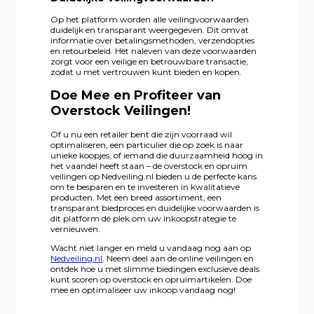
Op het platform worden alle veilingvoorwaarden
duidelijk en transparant weergegeven. Dit omvat
informatie over betalingsmethoden, verzendopties
en retourbeleid. Het naleven van deze voorwaarden
zorgt voor een veilige en betrouwbare transactie,
zodat u met vertrouwen kunt bieden en kopen.
Doe Mee en Profiteer van
Overstock Veilingen!
Of u nu een retailer bent die zijn voorraad wil
optimaliseren, een particulier die op zoek is naar
unieke koopjes, of iemand die duurzaamheid hoog in
het vaandel heeft staan – de overstock en opruim
veilingen op Nedveiling.nl bieden u de perfecte kans
om te besparen en te investeren in kwalitatieve
producten. Met een breed assortiment, een
transparant biedproces en duidelijke voorwaarden is
dit platform dé plek om uw inkoopstrategie te
vernieuwen.
Wacht niet langer en meld u vandaag nog aan op
Nedveiling.nl
. Neem deel aan de online veilingen en
ontdek hoe u met slimme biedingen exclusieve deals
kunt scoren op overstock en opruimartikelen. Doe
mee en optimaliseer uw inkoop vandaag nog!