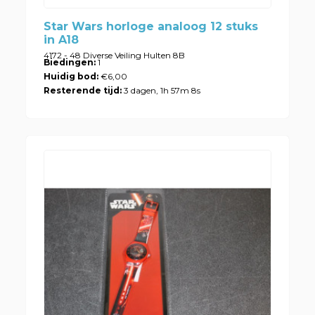
Star Wars horloge analoog 12 stuks
in A18
4172 - 48 Diverse Veiling Hulten 8B
Biedingen:
1
Huidig bod:
€6,00
Resterende tijd:
3 dagen, 1h 57m 8s