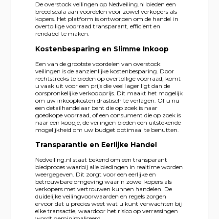
De overstock veilingen op Nedveiling.nl bieden een
breed scala aan voordelen voor zowel verkopers als
kopers. Het platform is ontworpen om de handel in
overtollige voorraad transparant, efficiënt en
rendabel te maken.
Kostenbesparing en Slimme Inkoop
Een van de grootste voordelen van overstock
veilingen is de aanzienlijke kostenbesparing. Door
rechtstreeks te bieden op overtollige voorraad, komt
u vaak uit voor een prijs die veel lager ligt dan de
oorspronkelijke verkoopprijs. Dit maakt het mogelijk
om uw inkoopkosten drastisch te verlagen. Of u nu
een detailhandelaar bent die op zoek is naar
goedkope voorraad, of een consument die op zoek is
naar een koopje, de veilingen bieden een uitstekende
mogelijkheid om uw budget optimaal te benutten.
Transparantie en Eerlijke Handel
Nedveiling.nl staat bekend om een transparant
biedproces waarbij alle biedingen in realtime worden
weergegeven. Dit zorgt voor een eerlijke en
betrouwbare omgeving waarin zowel kopers als
verkopers met vertrouwen kunnen handelen. De
duidelijke veilingvoorwaarden en regels zorgen
ervoor dat u precies weet wat u kunt verwachten bij
elke transactie, waardoor het risico op verrassingen
wordt geminimaliseerd.