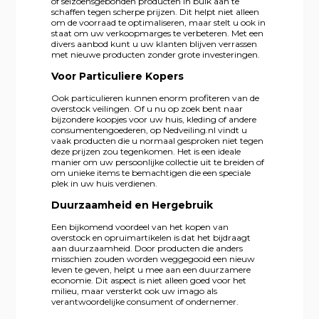
of seizoensgebonden producten in bulk aan te
schaffen tegen scherpe prijzen. Dit helpt niet alleen
om de voorraad te optimaliseren, maar stelt u ook in
staat om uw verkoopmarges te verbeteren. Met een
divers aanbod kunt u uw klanten blijven verrassen
met nieuwe producten zonder grote investeringen.
Voor Particuliere Kopers
Ook particulieren kunnen enorm profiteren van de
overstock veilingen. Of u nu op zoek bent naar
bijzondere koopjes voor uw huis, kleding of andere
consumentengoederen, op Nedveiling.nl vindt u
vaak producten die u normaal gesproken niet tegen
deze prijzen zou tegenkomen. Het is een ideale
manier om uw persoonlijke collectie uit te breiden of
om unieke items te bemachtigen die een speciale
plek in uw huis verdienen.
Duurzaamheid en Hergebruik
Een bijkomend voordeel van het kopen van
overstock en opruimartikelen is dat het bijdraagt
aan duurzaamheid. Door producten die anders
misschien zouden worden weggegooid een nieuw
leven te geven, helpt u mee aan een duurzamere
economie. Dit aspect is niet alleen goed voor het
milieu, maar versterkt ook uw imago als
verantwoordelijke consument of ondernemer.