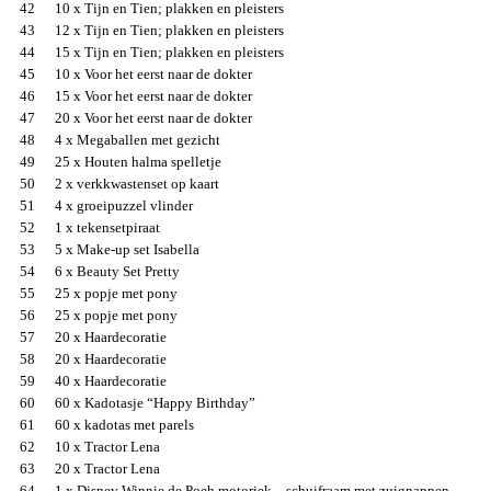
42
10 x Tijn en Tien; plakken en pleisters
43
12 x Tijn en Tien; plakken en pleisters
44
15 x Tijn en Tien; plakken en pleisters
45
10 x Voor het eerst naar de dokter
46
15 x Voor het eerst naar de dokter
47
20 x Voor het eerst naar de dokter
48
4 x Megaballen met gezicht
49
25 x Houten halma spelletje
50
2 x verkkwastenset op kaart
51
4 x groeipuzzel vlinder
52
1 x tekensetpiraat
53
5 x Make-up set Isabella
54
6 x Beauty Set Pretty
55
25 x popje met pony
56
25 x popje met pony
57
20 x Haardecoratie
58
20 x Haardecoratie
59
40 x Haardecoratie
60
60 x Kadotasje “Happy Birthday”
61
60 x kadotas met parels
62
10 x Tractor Lena
63
20 x Tractor Lena
64
1 x Disney Winnie de Poeh motoriek – schuifraam met zuignappen