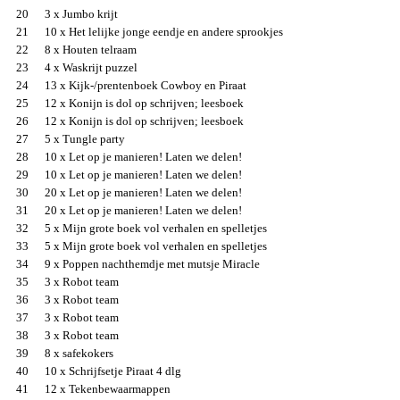
20
3 x Jumbo krijt
21
10 x Het lelijke jonge eendje en andere sprookjes
22
8 x Houten telraam
23
4 x Waskrijt puzzel
24
13 x Kijk-/prentenboek Cowboy en Piraat
25
12 x Konijn is dol op schrijven; leesboek
26
12 x Konijn is dol op schrijven; leesboek
27
5 x Tungle party
28
10 x Let op je manieren! Laten we delen!
29
10 x Let op je manieren! Laten we delen!
30
20 x Let op je manieren! Laten we delen!
31
20 x Let op je manieren! Laten we delen!
32
5 x Mijn grote boek vol verhalen en spelletjes
33
5 x Mijn grote boek vol verhalen en spelletjes
34
9 x Poppen nachthemdje met mutsje Miracle
35
3 x Robot team
36
3 x Robot team
37
3 x Robot team
38
3 x Robot team
39
8 x safekokers
40
10 x Schrijfsetje Piraat 4 dlg
41
12 x Tekenbewaarmappen