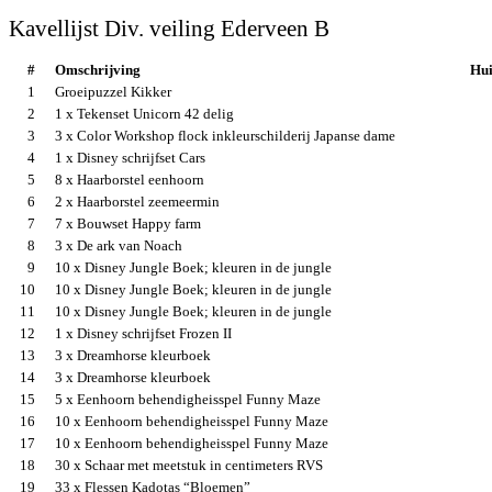
Kavellijst Div. veiling Ederveen B
#
Omschrijving
Hui
1
Groeipuzzel Kikker
2
1 x Tekenset Unicorn 42 delig
3
3 x Color Workshop flock inkleurschilderij Japanse dame
4
1 x Disney schrijfset Cars
5
8 x Haarborstel eenhoorn
6
2 x Haarborstel zeemeermin
7
7 x Bouwset Happy farm
8
3 x De ark van Noach
9
10 x Disney Jungle Boek; kleuren in de jungle
10
10 x Disney Jungle Boek; kleuren in de jungle
11
10 x Disney Jungle Boek; kleuren in de jungle
12
1 x Disney schrijfset Frozen II
13
3 x Dreamhorse kleurboek
14
3 x Dreamhorse kleurboek
15
5 x Eenhoorn behendigheisspel Funny Maze
16
10 x Eenhoorn behendigheisspel Funny Maze
17
10 x Eenhoorn behendigheisspel Funny Maze
18
30 x Schaar met meetstuk in centimeters RVS
19
33 x Flessen Kadotas “Bloemen”