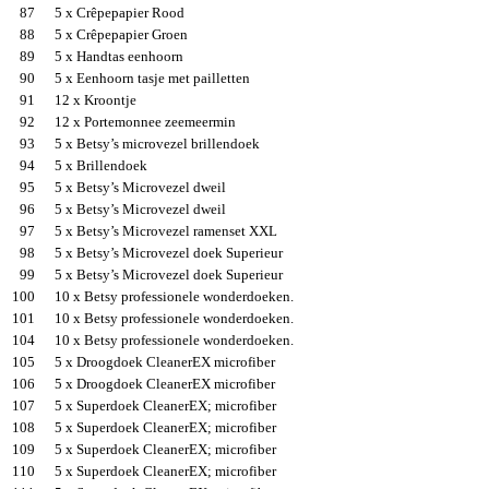
87
5 x Crêpepapier Rood
88
5 x Crêpepapier Groen
89
5 x Handtas eenhoorn
90
5 x Eenhoorn tasje met pailletten
91
12 x Kroontje
92
12 x Portemonnee zeemeermin
93
5 x Betsy’s microvezel brillendoek
94
5 x Brillendoek
95
5 x Betsy’s Microvezel dweil
96
5 x Betsy’s Microvezel dweil
97
5 x Betsy’s Microvezel ramenset XXL
98
5 x Betsy’s Microvezel doek Superieur
99
5 x Betsy’s Microvezel doek Superieur
100
10 x Betsy professionele wonderdoeken.
101
10 x Betsy professionele wonderdoeken.
104
10 x Betsy professionele wonderdoeken.
105
5 x Droogdoek CleanerEX microfiber
106
5 x Droogdoek CleanerEX microfiber
107
5 x Superdoek CleanerEX; microfiber
108
5 x Superdoek CleanerEX; microfiber
109
5 x Superdoek CleanerEX; microfiber
110
5 x Superdoek CleanerEX; microfiber