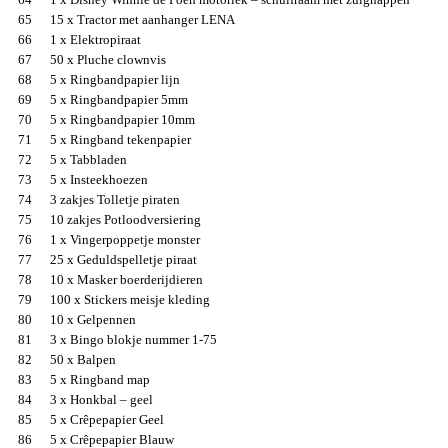
65
15 x Tractor met aanhanger LENA
66
1 x Elektropiraat
67
50 x Pluche clownvis
68
5 x Ringbandpapier lijn
69
5 x Ringbandpapier 5mm
70
5 x Ringbandpapier 10mm
71
5 x Ringband tekenpapier
72
5 x Tabbladen
73
5 x Insteekhoezen
74
3 zakjes Tolletje piraten
75
10 zakjes Potloodversiering
76
1 x Vingerpoppetje monster
77
25 x Geduldspelletje piraat
78
10 x Masker boerderijdieren
79
100 x Stickers meisje kleding
80
10 x Gelpennen
81
3 x Bingo blokje nummer 1-75
82
50 x Balpen
83
5 x Ringband map
84
3 x Honkbal – geel
85
5 x Crêpepapier Geel
86
5 x Crêpepapier Blauw