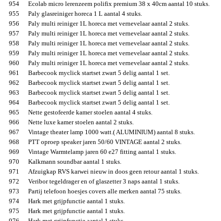
954
Ecolab micro lerenzeem polifix premium 38 x 40cm aantal 10 stuks.
955
Paly glasreiniger horeca 1 L aantal 4 stuks.
956
Paly multi reiniger 1L horeca met vernevelaar aantal 2 stuks.
957
Paly multi reiniger 1L horeca met vernevelaar aantal 2 stuks.
958
Paly multi reiniger 1L horeca met vernevelaar aantal 2 stuks.
959
Paly multi reiniger 1L horeca met vernevelaar aantal 2 stuks.
960
Paly multi reiniger 1L horeca met vernevelaar aantal 2 stuks.
961
Barbecook myclick startset zwart 5 delig aantal 1 set.
962
Barbecook myclick startset zwart 5 delig aantal 1 set.
963
Barbecook myclick startset zwart 5 delig aantal 1 set.
964
Barbecook myclick startset zwart 5 delig aantal 1 set.
965
Nette gestofeerde kamer stoelen aantal 4 stuks.
966
Nette luxe kamer stoelen aantal 2 stuks.
967
Vintage theater lamp 1000 watt.( ALUMINIUM) aantal 8 stuks.
968
PTT oproep speaker jaren 50/60 VINTAGE aantal 2 stuks.
969
Vintage Warmtelamp jaren 60 e27 fitting aantal 1 stuks.
970
Kalkmann soundbar aantal 1 stuks.
971
Afzuigkap RVS karwei nieuw in doos geen retour aantal 1 stuks.
972
Veribor tegeldrager en of glaszetter 3 naps aantal 1 stuks.
973
Partij telefoon hoesjes covers alle merken aantal 75 stuks.
974
Hark met grijpfunctie aantal 1 stuks.
975
Hark met grijpfunctie aantal 1 stuks.
976
Hark met grijpfunctie aantal 1 stuks.