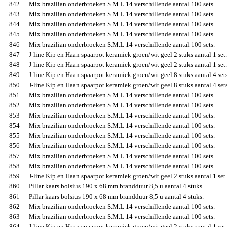
842
Mix brazilian onderbroeken S.M.L 14 verschillende aantal 100 sets.
843
Mix brazilian onderbroeken S.M.L 14 verschillende aantal 100 sets.
844
Mix brazilian onderbroeken S.M.L 14 verschillende aantal 100 sets.
845
Mix brazilian onderbroeken S.M.L 14 verschillende aantal 100 sets.
846
Mix brazilian onderbroeken S.M.L 14 verschillende aantal 100 sets.
847
J-line Kip en Haan spaarpot keramiek groen/wit geel 2 stuks aantal 1 set.
848
J-line Kip en Haan spaarpot keramiek groen/wit geel 2 stuks aantal 1 set.
849
J-line Kip en Haan spaarpot keramiek groen/wit geel 8 stuks aantal 4 sets
850
J-line Kip en Haan spaarpot keramiek groen/wit geel 8 stuks aantal 4 sets
851
Mix brazilian onderbroeken S.M.L 14 verschillende aantal 100 sets.
852
Mix brazilian onderbroeken S.M.L 14 verschillende aantal 100 sets.
853
Mix brazilian onderbroeken S.M.L 14 verschillende aantal 100 sets.
854
Mix brazilian onderbroeken S.M.L 14 verschillende aantal 100 sets.
855
Mix brazilian onderbroeken S.M.L 14 verschillende aantal 100 sets.
856
Mix brazilian onderbroeken S.M.L 14 verschillende aantal 100 sets.
857
Mix brazilian onderbroeken S.M.L 14 verschillende aantal 100 sets.
858
Mix brazilian onderbroeken S.M.L 14 verschillende aantal 100 sets.
859
J-line Kip en Haan spaarpot keramiek groen/wit geel 2 stuks aantal 1 set.
860
Pillar kaars bolsius 190 x 68 mm brandduur 8,5 u aantal 4 stuks.
861
Pillar kaars bolsius 190 x 68 mm brandduur 8,5 u aantal 4 stuks.
862
Mix brazilian onderbroeken S.M.L 14 verschillende aantal 100 sets.
863
Mix brazilian onderbroeken S.M.L 14 verschillende aantal 100 sets.
864
J-line Kip en Haan spaarpot keramiek groen/wit geel 2 stuks aantal 1 set.