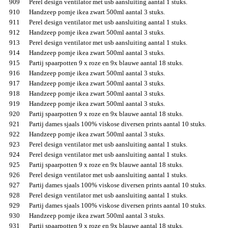
909
Perel design ventilator met usb aansluiting aantal 1 stuks.
910
Handzeep pomje ikea zwart 500ml aantal 3 stuks.
911
Perel design ventilator met usb aansluiting aantal 1 stuks.
912
Handzeep pomje ikea zwart 500ml aantal 3 stuks.
913
Perel design ventilator met usb aansluiting aantal 1 stuks.
914
Handzeep pomje ikea zwart 500ml aantal 3 stuks.
915
Partij spaarpotten 9 x roze en 9x blauwe aantal 18 stuks.
916
Handzeep pomje ikea zwart 500ml aantal 3 stuks.
917
Handzeep pomje ikea zwart 500ml aantal 3 stuks.
918
Handzeep pomje ikea zwart 500ml aantal 3 stuks.
919
Handzeep pomje ikea zwart 500ml aantal 3 stuks.
920
Partij spaarpotten 9 x roze en 9x blauwe aantal 18 stuks.
921
Partij dames sjaals 100% viskose diversen prints aantal 10 stuks.
922
Handzeep pomje ikea zwart 500ml aantal 3 stuks.
923
Perel design ventilator met usb aansluiting aantal 1 stuks.
924
Perel design ventilator met usb aansluiting aantal 1 stuks.
925
Partij spaarpotten 9 x roze en 9x blauwe aantal 18 stuks.
926
Perel design ventilator met usb aansluiting aantal 1 stuks.
927
Partij dames sjaals 100% viskose diversen prints aantal 10 stuks.
928
Perel design ventilator met usb aansluiting aantal 1 stuks.
929
Partij dames sjaals 100% viskose diversen prints aantal 10 stuks.
930
Handzeep pomje ikea zwart 500ml aantal 3 stuks.
931
Partij spaarpotten 9 x roze en 9x blauwe aantal 18 stuks.