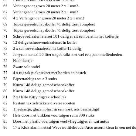
66
Verlengsnoer groen 20 meter 2 x 1 mm2
67
Verlengsnoer groen 20 meter 2 x 1 mm2
68
4 x Verlengsnoer groen 20 meter 2 x 1 mm2
69
Topex gereedschapskoffer 41 delig, zeer compleet
70
Topex gereedschapskoffer 41 delig, zeer compleet
71
Schroevedraaier ratelset 101 delig er zit een barst in het koffertje
72
12 delige schroevendraaierset in koffer
73
2 x schroevendraaierset in koffer 12 delig
74
Jerrycan metaal 20 liter ongebruikt met wel een paar oneffenheden
75
Nachtkastje
76
Zware salontafel
77
4 x rugzak picknickset met borden en bestek
78
Bijzettafeltjes set a 3 stuks
79
Kinzo 148 delige gereedschapskoffer
80
Kinzo 148 delige gereedschapskoffer
81
2 x Hello Kitty rugzak schooltas
82
Restant textielstickers diverse soorten
83
Theekastje, glazen plaat in een hoek iets beschadigd
84
Hele doos met blikken voortuigen ruim 300 stuks
85
Doos met plastic voertuigen veel vliegtuigjes en wat autos
86
17 x Klok alarm metaal Wave notitiehouder Arco assorti kleur in een net d