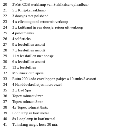
20
3Watt COB werklamp van Stahlkaiser oplaadbaar
21
5 x Knijpkat zaklamp
22
3 doosjes met polsband
23
4 x elleboogband retour uit verkoop
24
3 x kuitband in een doosje, retour uit verkoop
25
4 powerbanks
26
4 selfisticks
27
9 x leesbrillen assorti
28
7 x leesbrillen assorti
29
11 x leesbrillen met hoesje
30
6 x leesbrillen assorti
31
13 x leesbrillen
32
Moulinex citruspers
33
Ruim 200 kado enveloppen pakjes a 10 stuks 3 assorti
34
4 Handdoekrolletjes microvezel
35
2 x Bad Spa
36
Topex rolmaat 8mtr.
37
Topex rolmaat 8mtr.
38
4x Topex rolmaat 8mtr.
39
Looplamp in korf metaal
40
8x Looplamp in korf metaal
41
Tuinslang magic hose 30 mtr.