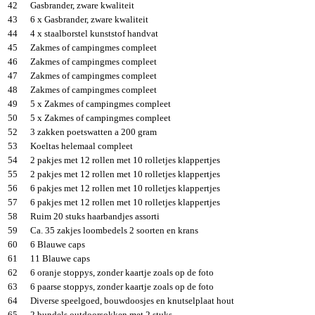
42
Gasbrander, zware kwaliteit
43
6 x Gasbrander, zware kwaliteit
44
4 x staalborstel kunststof handvat
45
Zakmes of campingmes compleet
46
Zakmes of campingmes compleet
47
Zakmes of campingmes compleet
48
Zakmes of campingmes compleet
49
5 x Zakmes of campingmes compleet
50
5 x Zakmes of campingmes compleet
52
3 zakken poetswatten a 200 gram
53
Koeltas helemaal compleet
54
2 pakjes met 12 rollen met 10 rolletjes klappertjes
55
2 pakjes met 12 rollen met 10 rolletjes klappertjes
56
6 pakjes met 12 rollen met 10 rolletjes klappertjes
57
6 pakjes met 12 rollen met 10 rolletjes klappertjes
58
Ruim 20 stuks haarbandjes assorti
59
Ca. 35 zakjes loombedels 2 soorten en krans
60
6 Blauwe caps
61
11 Blauwe caps
62
6 oranje stoppys, zonder kaartje zoals op de foto
63
6 paarse stoppys, zonder kaartje zoals op de foto
64
Diverse speelgoed, bouwdoosjes en knutselplaat hout
65
2 bundels outdoorsokken met 2 stuks