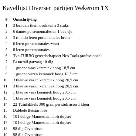
Kavellijst Diversen partijen Wekerom 1X
#
Omschrijving
1
3 bundels thermosokken a 3 stuks
2
6 dames portemonnaies en 1 beursje
3
3 rinaldo leren portemonaies bruin
4
6 leren portemonnaies zwart
5
8 leren portemonnaies
6
Tvn TURBO gereedschapsset Neo Tools professioneel
7
Bi metall gatzaag 10 dlg
8
1 groene vaas keramiek hoog 18,5 cm
9
1 groene vazen keramiek hoog 18,5 cm
10
3 blauwe vazen keramiek hoog 20,5 cm
11
3 blauwe vazen keramiek hoog 20,5 cm
12
1 blauwe vaas keramiek hoog 20,5 cm
13
1 blauwe vaas keramiek hoog 20,5 cm
14
22 Tuinfakkels 300 gram per stuk assorti kleur
15
Dubbele fietstas rose
16
101 delige Mannesmann bit dopset
17
101 delige Mannesmann bit dopset
18
98 dlg Crvn bitset
19
98 dlg Crvn bitset